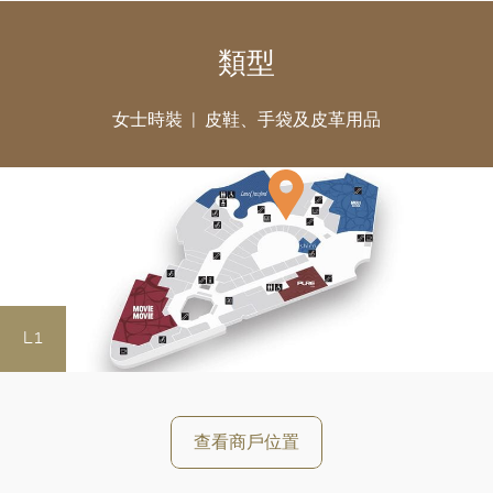
類型
女士時裝
皮鞋、手袋及皮革用品
L1
查看商戶位置
好