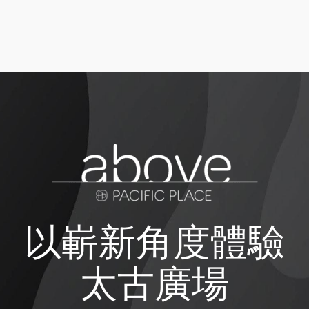
以嶄新角度體驗
太古廣場