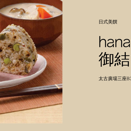
日式美饌
hana
御結
太古廣場三座B