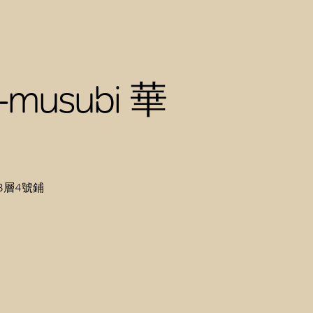
-musubi 華
3層4號鋪