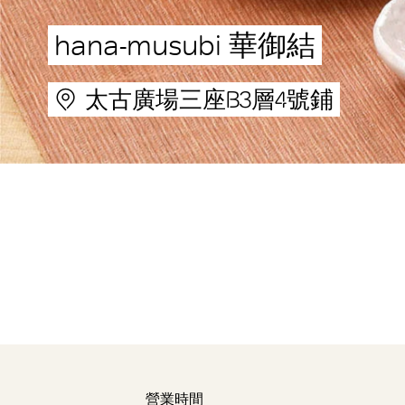
hana-musubi 華御結
太古廣場三座B3層4號鋪
營業時間