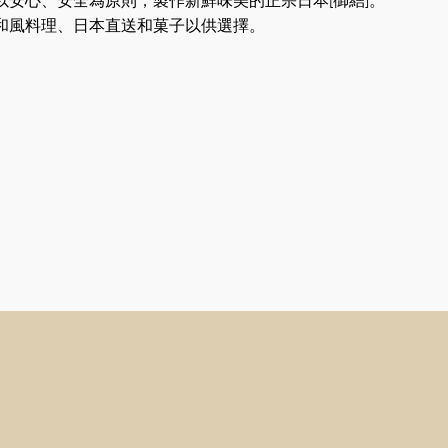
以安心、安全為原則，製作新鮮味美的正宗日本[御結]。
和風料理、日本直送和菓子以供選擇。