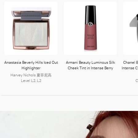
Anastasia Beverly Hills Iced Out
Armani Beauty Luminous Silk
Chanel B
Highlighter
Cheek Tint in Intense Berry
Intense C
Harvey Nichols 夏菲尼高
Level L2, L2
C