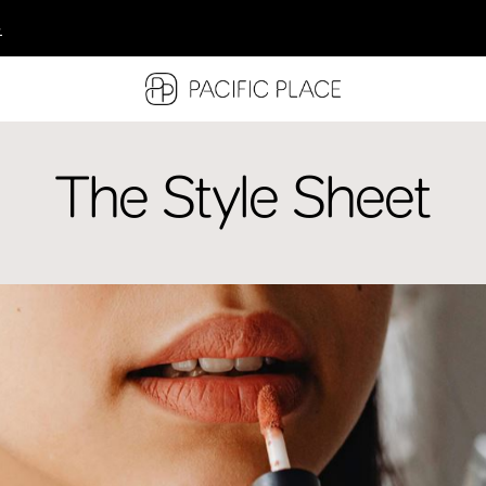
多
多
多
The Style Sheet