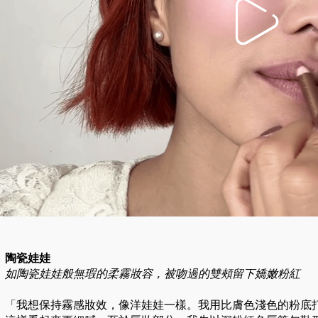
陶瓷娃娃
如陶瓷娃娃般無瑕的柔霧妝容，被吻過的雙頰留下嬌嫩粉紅
「我想保持霧感妝效，像洋娃娃一樣。我用比膚色淺色的粉底