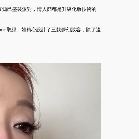
五知己盛裝派對，情人節都是升級化妝技術的
ine
取經。她精心設計了三款夢幻妝容，除了適