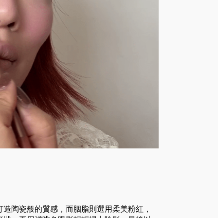
打造陶瓷般的質感，而胭脂則選用柔美粉紅，