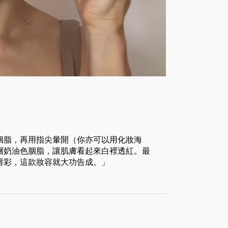
胭脂，再用指尖暈開（你亦可以用化妝海
層奶油色胭脂，讓肌膚看起來白裡透紅。最
唇彩，這款妝容就大功告成。」