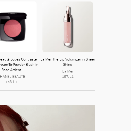
eauté Joues Contraste
La Mer The Lip Volumizer in Sheer
ream-To-Powder Blush in
Shine
Rose Ardent
La Mer
HANEL BEAUTÉ
157, L1
158, L1