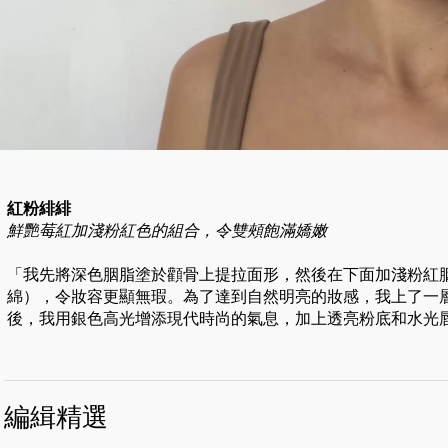
紅粉緋緋
鮮艷莓紅加淺粉紅色的組合，令雙頰飽滿嬌嫩
「我先將深色胭脂塗於顴骨上提拉面形，然後在下面加淺粉紅
綿），令妝容更顯無瑕。為了達到自然明亮的妝感，我上了一
後，我用銀色高光增添現代時尚的氣息，加上透亮粉底和水光
編緝精選