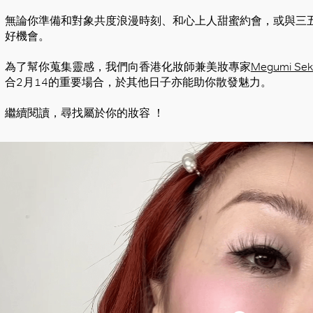
無論你準備和對象共度浪漫時刻、和心上人甜蜜約會，或與三
好機會。
為了幫你蒐集靈感，我們向香港化妝師兼美妝專家
Megumi Sek
合2月14的重要場合，於其他日子亦能助你散發魅力。
繼續閱讀，尋找屬於你的妝容 ！