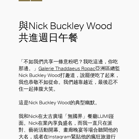
與Nick Buckley Wood
共進週日午餐
「不如我們共享一條意粉吧？我吃這邊，你吃
那邊。」
Galerie Thaddaeus Ropac
亞洲區總監
Nick Buckley Wood打趣道，說罷便吃了起來，
我也恭敬不如從命。我們越靠越近，最後忍不
住一起捧腹大笑。
這是Nick Buckley Wood的典型幽默。
我和Nick在太古廣場「無國界」餐廳LUMI踫
面。Nick在業內享負盛名，而我一直只在派
對、藝術活動開幕、畫廊晚宴等場合聽聞他的
大名，或者在Instagram緊貼他的瘋狂旅遊行