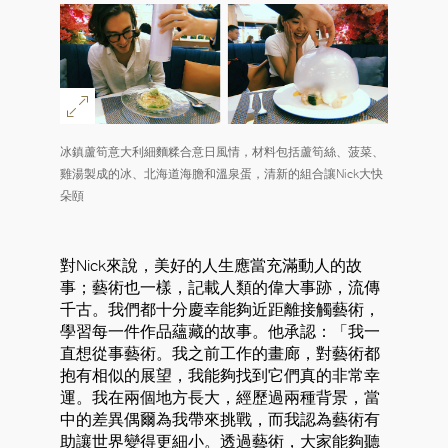
冰鎮蘆筍意大利細麵糅合意日風情，材料包括蘆筍絲、菠菜、
雞湯製成的冰、北海道海膽和溫泉蛋，清新的組合讓Nick大快
朵頤
對Nick來說，美好的人生應當充滿動人的故
事；藝術也一樣，記載人類的偉大事跡，流傳
千古。我們都十分慶幸能夠近距離接觸藝術，
學習每一件作品蘊藏的故事。他承認：「我一
直想從事藝術。我之前工作的畫廊，對藝術都
抱有相似的展望，我能夠找到它們真的非常幸
好
運。我在兩個地方長大，經歷過兩種背景，當
中的差異偶爾為我帶來挑戰，而我認為藝術有
助讓世界變得更細小。透過藝術，大家能夠聽