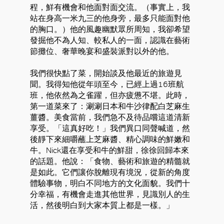
程，鮮有機會和他面對面交流。（事實上，我
站在身高一米九三的他身旁，最多只能面對他
的胸口。）他的風趣幽默眾所周知，我卻希望
發掘他不為人知、較私人的一面，認識在藝術
節攤位、奢華晚宴和盛裝派對以外的他。
我們很快點了菜，開始談及他最近的旅遊見
聞。我得知他從年頭至今，已經上過16班航
班，他依然為之雀躍，但亦疲憊不堪。此時，
第一道菜來了：涮涮日本和牛沙律配白芝麻生
薑醬。美食當前，我們急不及待品嚐這道清新
享受。「這真好吃！」我們異口同聲喊道，然
後靜下來細嚼蘸上芝麻醬、精心調味的鮮嫩和
牛。Nick還在享受和牛的鮮甜，徐徐回歸本來
的話題。他說：「食物、藝術和旅遊的精髓就
是如此。它們讓你脫離現有境況，從新的角度
體驗事物，明白不同地方的文化面貌。我們十
分幸福，有機會走進其他世界，見識別人的生
活，然後明白到大家本質上都是一樣。」