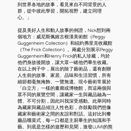
到世界各地的故事，看見來自不同背景的人
群，從中彼此學習，開拓視野，建立同理
心。」
提及美好人生和動人故事的例證，Nick想到兩
個地方：威尼斯佩姬古根漢美術館（Peggy
Guggenheim Collection）和紐約弗里克收藏館
（The Frick Collection）。兩處分別展示Peggy
Guggenheim和Henry Frick的私人珍藏，均於
他們身故後開放，讓大眾一睹他們畢生收藏。
在以上例子中，展出的除了藝術品，還有創辦
人生前的故事、家居、品味和生活習慣，所有
細節都毫無掩飾、一覽無遺。現今藝術常展於
「白立方」一樣的畫廊或博物館，而這兩個與
眾不同的展覽空間，讓藏家一生與藏品融為一
體、不可分割，因此叫我深受感動。此舉同時
為藏家與藏品傾注人性色彩，亦鼓勵我們想像
藏家和藝術家之間的友誼和對話。這好比到餐
廳品嚐菜式，每一口都是主廚畢生的知識和手
藝。到底是怎樣的遊歷和見聞，激發LUMI的熊