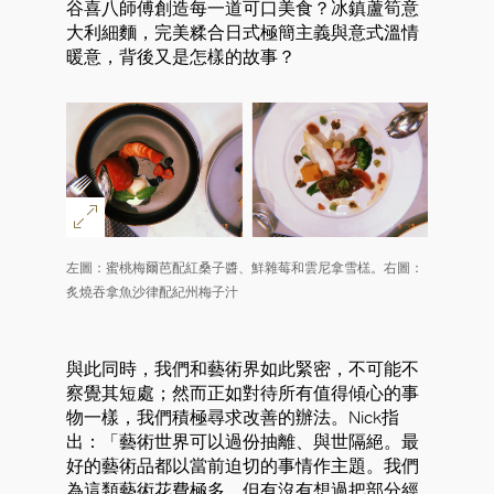
谷喜八師傅創造每一道可口美食？冰鎮蘆筍意
大利細麵，完美糅合日式極簡主義與意式溫情
暖意，背後又是怎樣的故事？
左圖：蜜桃梅爾芭配紅桑子醬、鮮雜莓和雲尼拿雪榚。右圖：
炙燒吞拿魚沙律配紀州梅子汁
與此同時，我們和藝術界如此緊密，不可能不
察覺其短處；然而正如對待所有值得傾心的事
物一樣，我們積極尋求改善的辦法。Nick指
出：「藝術世界可以過份抽離、與世隔絕。最
好的藝術品都以當前迫切的事情作主題。我們
為這類藝術花費極多，但有沒有想過把部分經