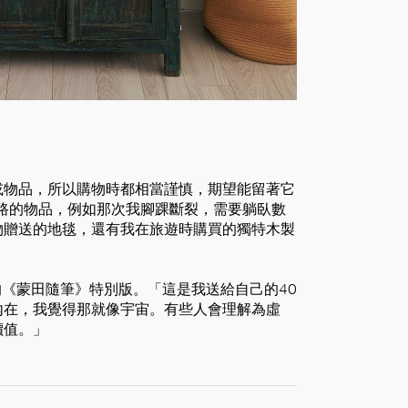
或物品，所以購物時都相當謹慎，期望能留著它
生路的物品，例如那次我腳踝斷裂，需要躺臥數
物贈送的地毯，還有我在旅遊時購買的獨特木製
版的《蒙田隨筆》特別版。「這是我送給自己的40
內在，我覺得那就像宇宙。有些人會理解為虛
價值。」