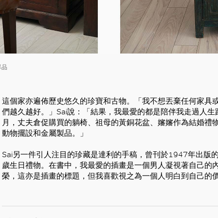
單品
這個家亦遍佈歷史悠久的珍寶和古物。「我不想丟棄任何家具
們越久越好。」Sai說：「結果，我最愛的都是陪伴我走過人
月，丈夫倉促購買的躺椅、祖母的黃銅花盆、嬸嬸作為結婚禮
動物擺設和金屬製品。」
Sai另一件引人注目的珍藏是達利的手稿，曾刊於1947年出
歲生日禮物。在書中，我最愛的插畫是一個男人凝視著自己的
榮，這亦是插畫的標題，但我喜歡視之為一個人明白到自己的