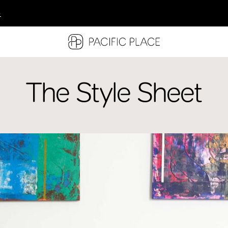
多
多
多
The Style Sheet