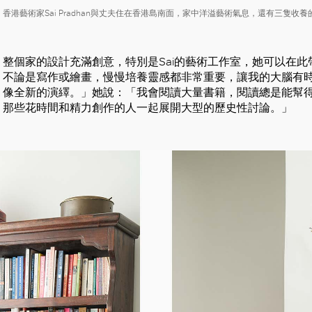
好
香港藝術家Sai Pradhan與丈夫住在香港島南面，家中洋溢藝術氣息，還有三隻收養
整個家的設計充滿創意，特別是Sai的藝術工作室，她可以在
不論是寫作或繪畫，慢慢培養靈感都非常重要，讓我的大腦有
像全新的演繹。」她說：「我會閱讀大量書籍，閱讀總是能幫
那些花時間和精力創作的人一起展開大型的歷史性討論。」