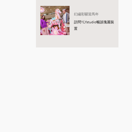
幻繡彩驥迎馬年
訪問YLYstudio暢談瑰麗裝
置