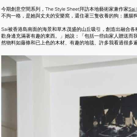
今期創意空間系列，The Style Sheet拜訪本地藝術家兼作家
Sai
不拘一格，是她與丈夫的安樂窩，還住著三隻收養的狗：臘腸狗Rump
Sai被香港島南面的海景和草木茂盛的山丘吸引，創造出融合
歡身邊充滿著有趣的東西。」她說：「包括一些由家人贈送而
然物料如藤條和已上色的木材、有趣的地毯、許多我看過很多