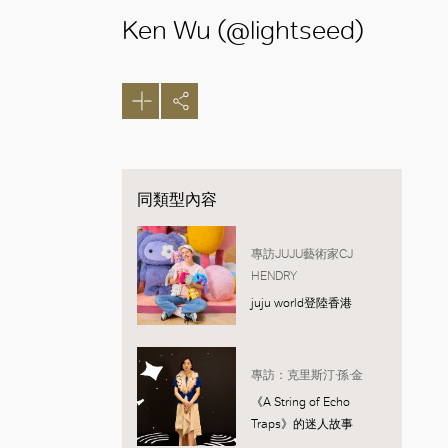
Ken Wu (@lightseed)
同類型內容
專訪JUJU藝術家CJ
HENDRY
juju world登陸香港
專訪：克里斯汀·孫·金
《A String of Echo
Traps》的迷人故事