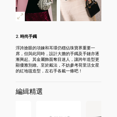
2. 時尚手鐲
浮誇搶眼的項鍊和耳環仍穩佔珠寶界重要一
席，但與此同時，設計大膽的手鐲及手鏈亦逐
漸興起。其金屬飾面奪目迷人，讓跨年造型更
顯優雅別緻。至於戴法，不妨參考荷里活女星
的紅地毯造型，左右手各戴一條吧！
好
編緝精選