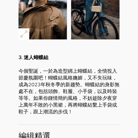
3. 迷人蝴蝶結
今個聖誕，一於為造型綁上蝴蝶結，全情投入
節慶氛圍吧！蝴蝶結風格嫵媚，又不失玩味，
成為2023年秋冬季的新趨勢。蝴蝶結的身影無
處不在，包括頭飾、鞋履、小手袋，以及時裝
等等。如果你鍾情簡約風格，不妨趁除夕夜穿
上萬年不敗的小黑裙，再將蝴蝶結繫上手袋或
鞋子，跟上潮流的步伐！
編緝精選