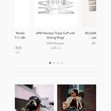
y & Co. Elsa Peretti
APM Monaco Triple Cuff with
BVLGARI Serpenti 
m Bone Cuff in 18k
Sliding Rings
Leather Brace
Gold
APM Monaco
BVLGARI 寶
fany & Co. 蒂芙尼
125, L1
325A, L3
2, L3 | 323, L3