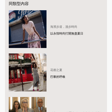
同類型內容
海濱步道，漫步時尚
以永恆時尚打開無盡夏日
花都之夏
巴黎的呼喚