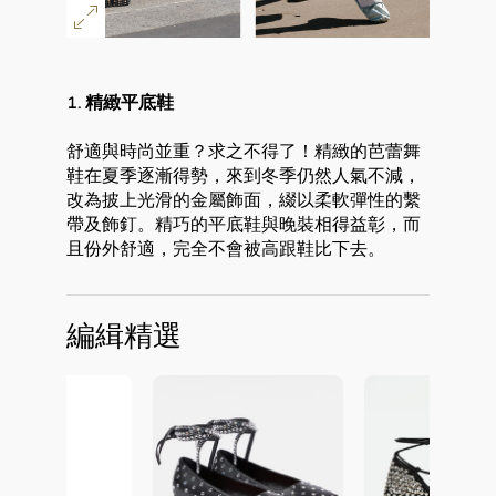
1. 精緻平底鞋
舒適與時尚並重？求之不得了！精緻的芭蕾舞
鞋在夏季逐漸得勢，來到冬季仍然人氣不減，
改為披上光滑的金屬飾面，綴以柔軟彈性的繫
帶及飾釘。精巧的平底鞋與晚裝相得益彰，而
且份外舒適，完全不會被高跟鞋比下去。
編緝精選