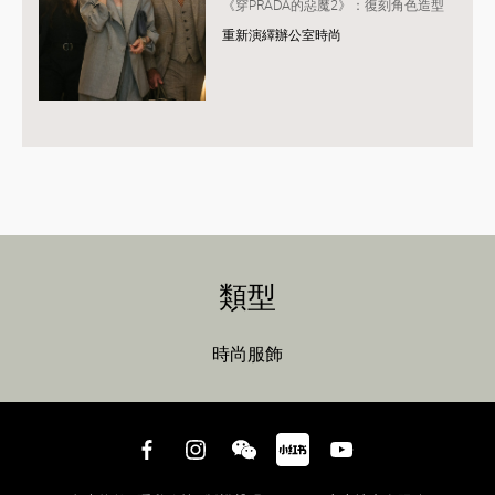
《穿PRADA的惡魔2》：復刻角色造型
重新演繹辦公室時尚
類型
時尚服飾