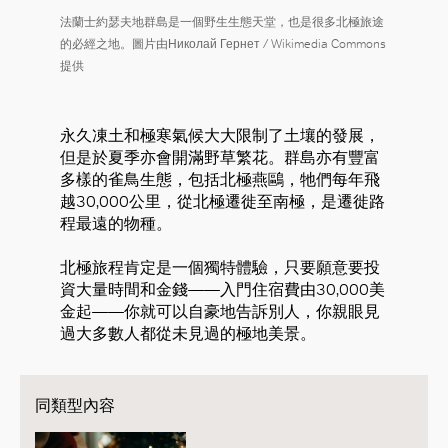
法蘭士約瑟夫地群島是一個野生生態天堂，也是很多北極旅途
的必經之地。圖片由Николай Гернет / Wikimedia Commons
提供
永久凍土和極寒氣候大大限制了土壤的發展，
但是於夏季亦會開滿野草繁花。群島亦有豐富
多樣的雀鳥生態，包括北極燕鷗，牠們每年飛
越30,000公里，從北極遷徙至南極，是遷徙路
程最遠的物種。
北極旅程肯定是一個獨特體驗，只要願意要投
資大量時間和金錢——入門住宿費由30,000美
金起——你就可以自豪地告訴別人，你親眼見
過大多數人都從未見過的極地美景。
同類型內容