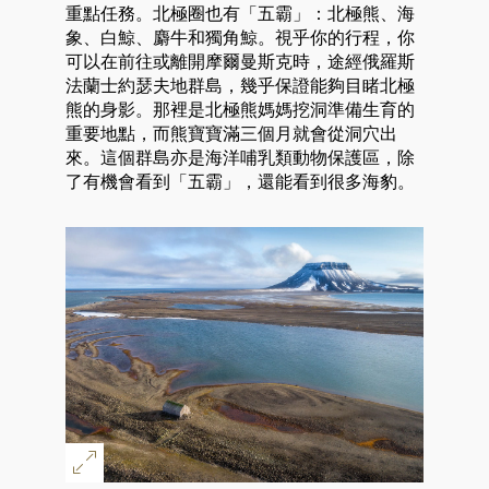
重點任務。北極圈也有「五霸」：北極熊、海
象、白鯨、麝牛和獨角鯨。視乎你的行程，你
可以在前往或離開摩爾曼斯克時，途經俄羅斯
法蘭士約瑟夫地群島，幾乎保證能夠目睹北極
熊的身影。那裡是北極熊媽媽挖洞準備生育的
重要地點，而熊寶寶滿三個月就會從洞穴出
來。這個群島亦是海洋哺乳類動物保護區，除
了有機會看到「五霸」，還能看到很多海豹。