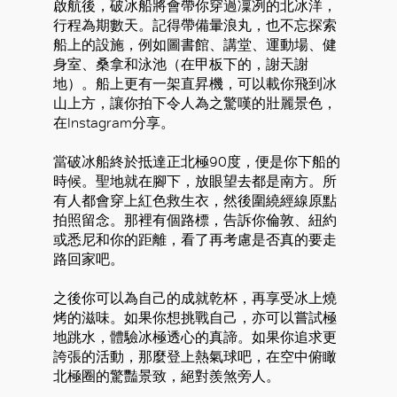
啟航後，破冰船將會帶你穿過凜冽的北冰洋，
行程為期數天。記得帶備暈浪丸，也不忘探索
好
船上的設施，例如圖書館、講堂、運動場、健
身室、桑拿和泳池（在甲板下的，謝天謝
地）。船上更有一架直昇機，可以載你飛到冰
山上方，讓你拍下令人為之驚嘆的壯麗景色，
在Instagram分享。
當破冰船終於抵達正北極90度，便是你下船的
時候。聖地就在腳下，放眼望去都是南方。所
有人都會穿上紅色救生衣，然後圍繞經線原點
拍照留念。那裡有個路標，告訴你倫敦、紐約
或悉尼和你的距離，看了再考慮是否真的要走
路回家吧。
之後你可以為自己的成就乾杯，再享受冰上燒
烤的滋味。如果你想挑戰自己，亦可以嘗試極
地跳水，體驗冰極透心的真諦。如果你追求更
誇張的活動，那麼登上熱氣球吧，在空中俯瞰
北極圈的驚豔景致，絕對羨煞旁人。