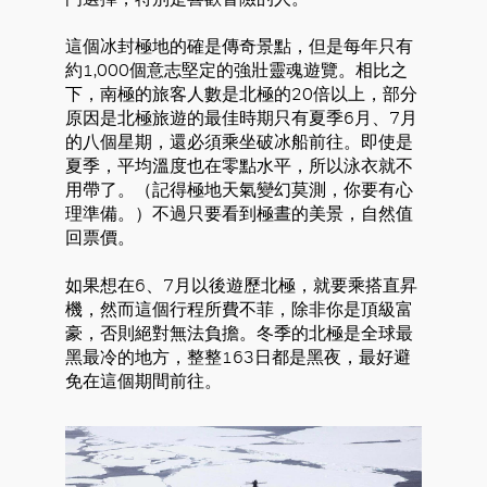
這個冰封極地的確是傳奇景點，但是每年只有
約1,000個意志堅定的強壯靈魂遊覽。相比之
下，南極的旅客人數是北極的20倍以上，部分
原因是北極旅遊的最佳時期只有夏季6月、7月
的八個星期，還必須乘坐破冰船前往。即使是
夏季，平均溫度也在零點水平，所以泳衣就不
用帶了。（記得極地天氣變幻莫測，你要有心
理準備。）不過只要看到極晝的美景，自然值
回票價。
如果想在6、7月以後遊歷北極，就要乘搭直昇
機，然而這個行程所費不菲，除非你是頂級富
豪，否則絕對無法負擔。冬季的北極是全球最
黑最冷的地方，整整163日都是黑夜，最好避
免在這個期間前往。