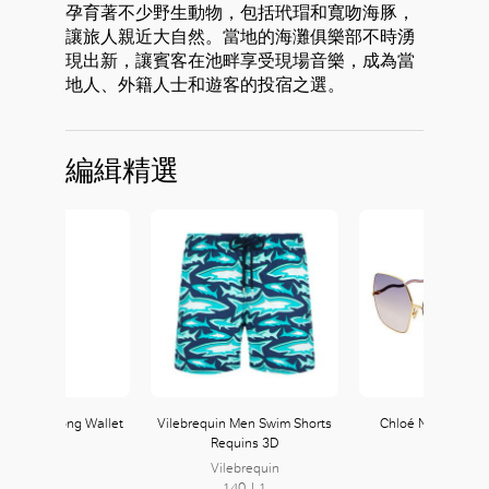
孕育著不少野生動物，包括玳瑁和寬吻海豚，
讓旅人親近大自然。當地的海灘俱樂部不時湧
現出新，讓賓客在池畔享受現場音樂，成為當
地人、外籍人士和遊客的投宿之選。
編緝精選
 Polaris Long Wallet
Vilebrequin Men Swim Shorts
Chloé Noore Sung
Requins 3D
Chloé
Vilebrequin
252, L2
140, L1