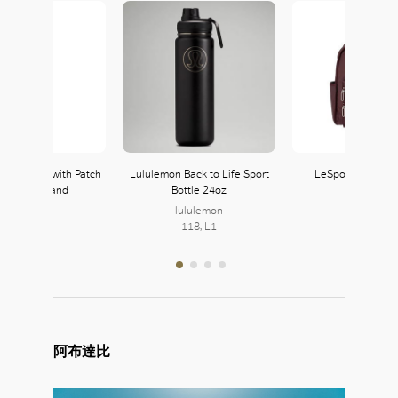
im Jacket with Patch
Lululemon Back to Life Sport
LeSportsac Funct
ockets in Sand
Bottle 24oz
Backpack
Zara
lululemon
121, L1
118, L1
阿布達比