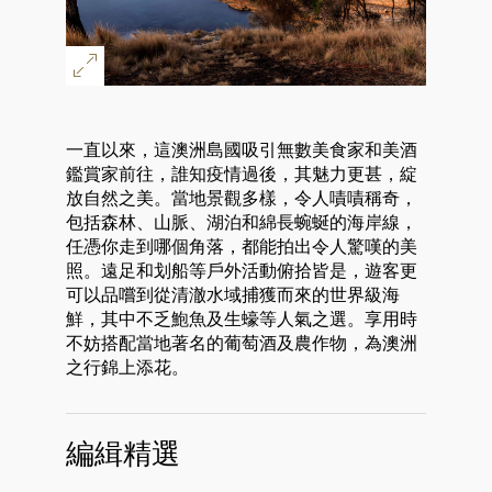
一直以來，這澳洲島國吸引無數美食家和美酒
鑑賞家前往，誰知疫情過後，其魅力更甚，綻
放自然之美。當地景觀多樣，令人嘖嘖稱奇，
包括森林、山脈、湖泊和綿長蜿蜒的海岸線，
任憑你走到哪個角落，都能拍出令人驚嘆的美
照。遠足和划船等戶外活動俯拾皆是，遊客更
可以品嚐到從清澈水域捕獲而來的世界級海
鮮，其中不乏鮑魚及生蠔等人氣之選。享用時
不妨搭配當地著名的葡萄酒及農作物，為澳洲
之行錦上添花。
編緝精選