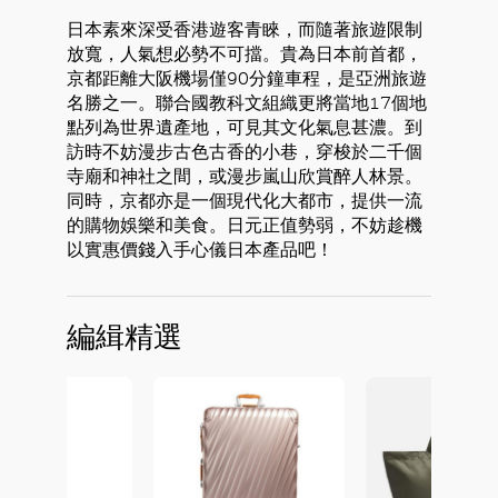
日本素來深受香港遊客青睞，而隨著旅遊限制
放寬，人氣想必勢不可擋。貴為日本前首都，
京都距離大阪機場僅90分鐘車程，是亞洲旅遊
名勝之一。聯合國教科文組織更將當地17個地
點列為世界遺產地，可見其文化氣息甚濃。到
訪時不妨漫步古色古香的小巷，穿梭於二千個
寺廟和神社之間，或漫步嵐山欣賞醉人林景。
同時，京都亦是一個現代化大都市，提供一流
好
的購物娛樂和美食。日元正值勢弱，不妨趁機
以實惠價錢入手心儀日本產品吧！
編緝精選