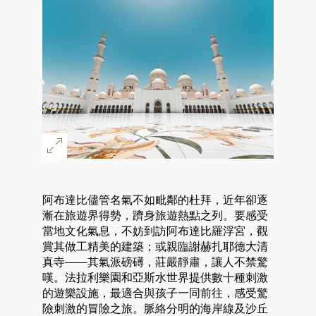
阿布達比儘管名氣不如毗鄰的杜拜，近年卻逐
漸在旅遊界得勢，躋身旅遊熱點之列。要感受
當地文化氣息，不妨到訪阿布達比羅浮宮，觀
賞其做工精美的建築；或親臨謝赫扎耶德大清
真寺——其氣派磅礡，莊嚴靜肅，讓人不禁驚
嘆。法拉利樂園和亞斯水世界提供數十種刺激
的遊樂設施，最適合與孩子一同前往，感受驚
險刺激的冒險之旅。脈絡分明的海岸線及沙丘