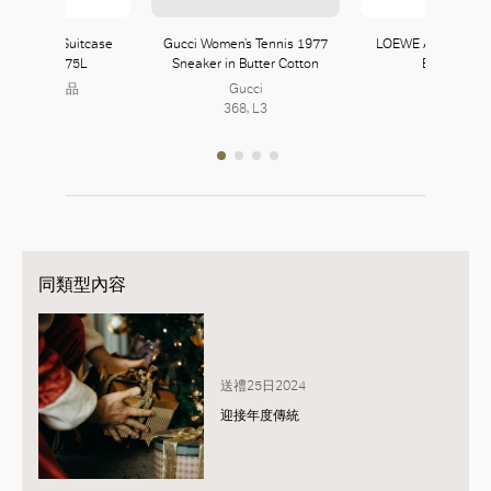
ard Carry Suitcase
Gucci Women’s Tennis 1977
LOEWE Anagram P
th Stopper 75L
Sneaker in Butter Cotton
Basket Bag
MUJI 無印良品
Gucci
LOEWE
100, L1
368, L3
339, L3
同類型內容
送禮25日2024
迎接年度傳統