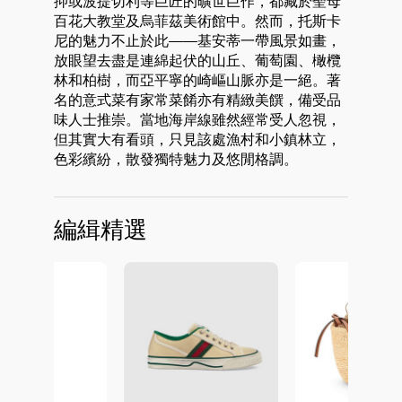
抑或波提切利等巨匠的曠世巨作，都藏於聖母
百花大教堂及烏菲茲美術館中。然而，托斯卡
尼的魅力不止於此——基安蒂一帶風景如畫，
放眼望去盡是連綿起伏的山丘、葡萄園、橄欖
林和柏樹，而亞平寧的崎嶇山脈亦是一絕。著
名的意式菜有家常菜餚亦有精緻美饌，備受品
味人士推崇。當地海岸線雖然經常受人忽視，
但其實大有看頭，只見該處漁村和小鎮林立，
色彩繽紛，散發獨特魅力及悠閒格調。
編緝精選