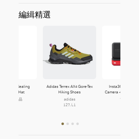
編緝精選
Repellent Sealing
Adidas Terrex AX4 Gore-Tex
Insta360 One RS 
ped Safari Hat
Hiking Shoes
Camera 4K Edition a
at J Select
MUJI 無印良品
adidas
100, L1
127, L1