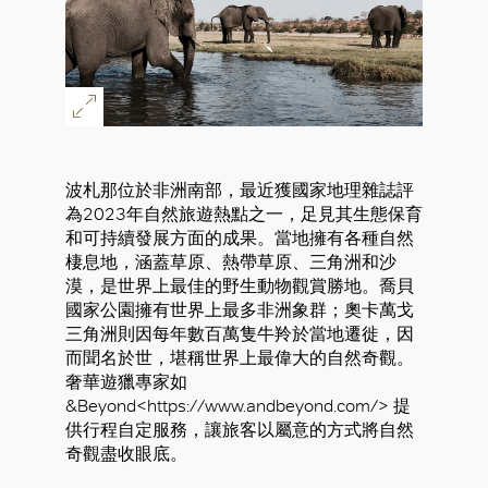
波札那位於非洲南部，最近獲國家地理雜誌評
為2023年自然旅遊熱點之一，足見其生態保育
和可持續發展方面的成果。當地擁有各種自然
棲息地，涵蓋草原、熱帶草原、三角洲和沙
漠，是世界上最佳的野生動物觀賞勝地。喬貝
國家公園擁有世界上最多非洲象群；奧卡萬戈
三角洲則因每年數百萬隻牛羚於當地遷徙，因
而聞名於世，堪稱世界上最偉大的自然奇觀。
奢華遊獵專家如
&Beyond<https://www.andbeyond.com/> 提
供行程自定服務，讓旅客以屬意的方式將自然
奇觀盡收眼底。