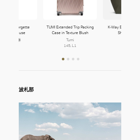
e Lilac Georgette
TUMI Extended Trip Packing
K-Way Erina L Blac
ssybow Blouse
Case in Texture Blush
Shopping Ba
CELINE 賽琳
Tumi
334, L3
145, L1
波札那