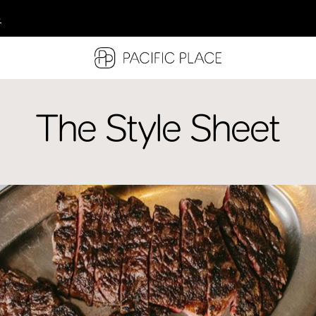
多
多
多
The Style Sheet