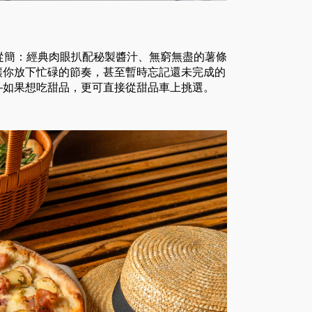
味皆從簡：經典肉眼扒配秘製醬汁、無窮無盡的薯條
讓你放下忙碌的節奏，甚至暫時忘記還未完成的
—如果想吃甜品，更可直接從甜品車上挑選。