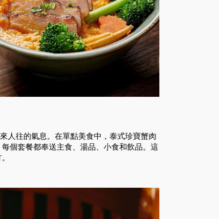
受人來人往的氣息。在單點美食中，泰式珍寶蟹肉
，每個套餐都奉送主食、湯品、小食和飲品。這
方。