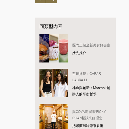
同類型內容
區內三個全新美食好去處
搶先推介
至臻抹茶：CARA及
LAURA LI
地道與創新：Matchali創
辦人的平衡哲學
與COVA廚 師長RICKY
CHAN暢談烹飪理念
把米蘭風味帶來香港