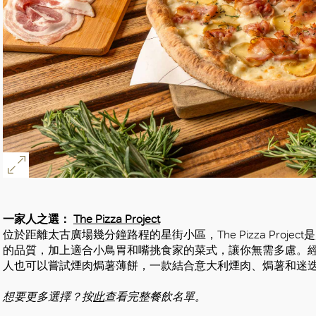
一家人之選：
The Pizza Project
位於距離太古廣場幾分鐘路程的星街小區，The Pizza Proj
的品質，加上適合小鳥胃和嘴挑食家的菜式，讓你無需多慮。
人也可以嘗試煙肉焗薯薄餅，一款結合意大利煙肉、焗薯和迷
想要更多選擇？按
此
查看完整餐飲名單。