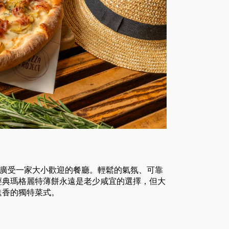
ect是廣受一家大小歡迎的餐廳。輕鬆的氣氛、可靠
經典瑪格麗特薄餅永遠是老少咸宜的選擇，但大
迭香的獨特菜式。