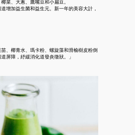
、椰菜、大蔥、鷹嘴豆和小扁豆。
腸道增加益生菌和益生元。新一年的美容大計，
菜苗、椰青水、瑪卡粉、螺旋藻和滑榆樹皮粉倒
腸道屏障，紓緩消化道發炎徵狀。」