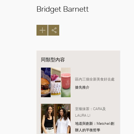
Bridget Barnett
同類型內容
區內三個全新美食好去處
搶先推介
至臻抹茶：CARA及
LAURA LI
地道與創新：Matchali創
辦人的平衡哲學