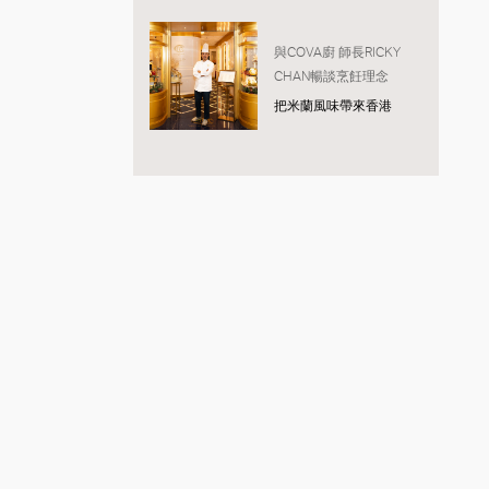
與COVA廚 師長RICKY
CHAN暢談烹飪理念
把米蘭風味帶來香港