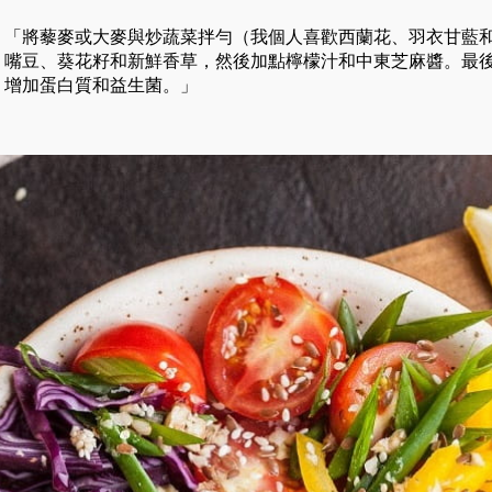
「將藜麥或大麥與炒蔬菜拌勻（我個人喜歡西蘭花、羽衣甘藍
嘴豆、葵花籽和新鮮香草，然後加點檸檬汁和中東芝麻醬。最後，
增加蛋白質和益生菌。」