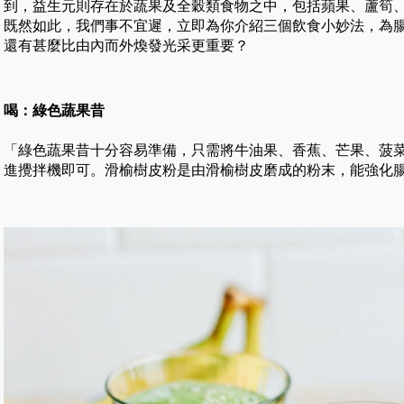
到，益生元則存在於蔬果及全穀類食物之中，包括蘋果、蘆筍
既然如此，我們事不宜遲，立即為你介紹三個飲食小妙法，為
還有甚麼比由內而外煥發光采更重要？
喝：綠色蔬果昔
「綠色蔬果昔十分容易準備，只需將牛油果、香蕉、芒果、菠
進攪拌機即可。滑榆樹皮粉是由滑榆樹皮磨成的粉末，能強化