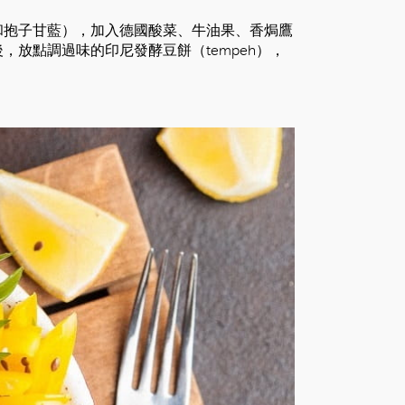
和抱子甘藍），加入德國酸菜、牛油果、香焗鷹
放點調過味的印尼發酵豆餅（tempeh），