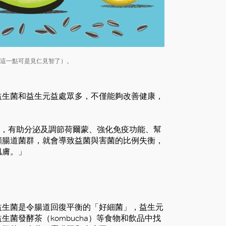
這一點可是見仁見智了）。
益生菌和益生元益處眾多，不僅能夠改善健康，
為益生菌，有助分泌及調節荷爾蒙、強化免疫功能、幫
顧腸道菌群，就會導致益菌與害菌的比例失衡，
肌膚。」
益生菌是令腸道回復平衡的「好細菌」，益生元
菌發酵茶（kombucha）等食物和飲品中找