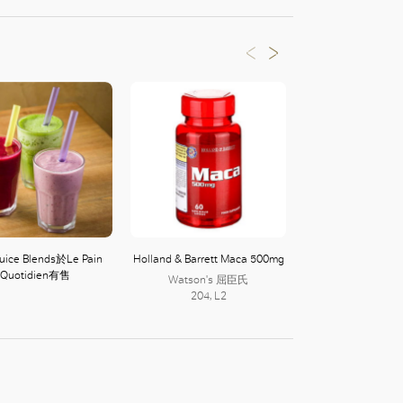
Juice Blends於Le Pain
Holland & Barrett Maca 500mg
Waitrose Organi
Quotidien有售
Cinnamon於Gr
Watson's 屈臣氏
204, L2