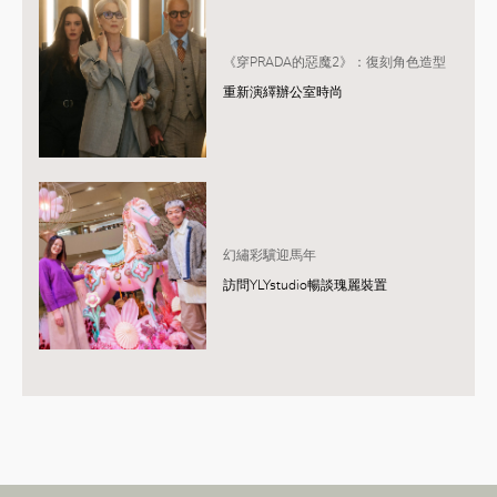
《穿PRADA的惡魔2》：復刻角色造型
重新演繹辦公室時尚
幻繡彩驥迎馬年
訪問YLYstudio暢談瑰麗裝置