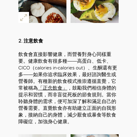
2. 注意飲食
飲食會直接影響健康，而營養對身心同樣重
好
要。健康飲食有很多種——高蛋白、低卡、
CICO（calories in-calories out）、生酮還有更
多——如果你追求臨床效果，最好諮詢醫生或
營養師。有種新的飲食模式推崇遵循直覺，它
常被稱為
「正念飲食」
，鼓勵我們相信身體的
提示和習慣，而非盲從死板的節食規則。當你
聆聽身體的需求，便可加深了解和滿足自己的
營養需要。直覺飲食亦有助建立正面的自我形
象，接納自己的身體，減少厭食或暴食等飲食
障礙症，加強身心健康。