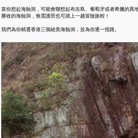
當你想起海蝕洞，可能會聯想起布吉島、葡萄牙或者希臘的異
勝收的海蝕洞，無需護照也可踏上一趟冒險旅程！
我們為你精選香港三個絕美海蝕洞，並為你逐一指路。