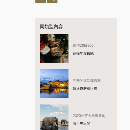
同類型內容
送禮25日2024
迎接年度傳統
完美的復活節假期
短途遊解旅行癮
2023年五大旅遊勝地
向世界出發