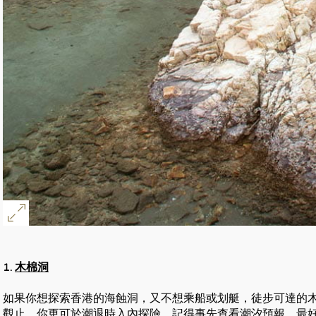
1.
木棉洞
如果你想探索香港的海蝕洞，又不想乘船或划艇，徒步可達的
觀止，你更可於潮退時入內探險。記得事先查看潮汐預報，最好