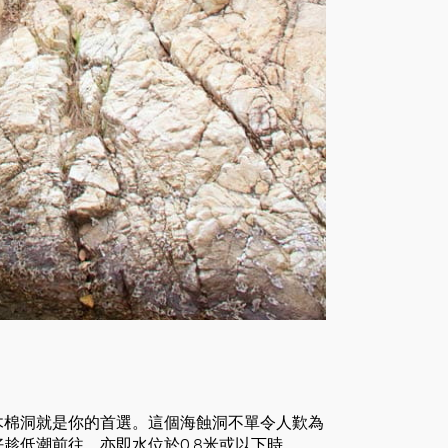
木棉洞就是你的首選。這個海蝕洞不單令人歎為
趁低潮前往，亦即水位於0.8米或以下時。