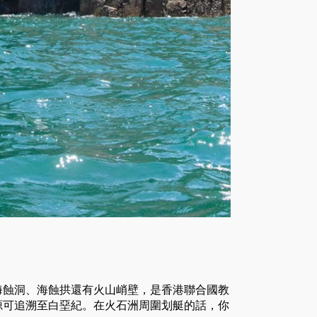
海蝕洞、海蝕拱還有火山峭壁，是香港聯合國教
源可追溯至白堊紀。在火石洲周圍划艇的話，你