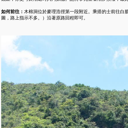
好
如何前往：
木棉洞位於麥理浩徑第一段附近。乘搭的士前往白
圖，路上指示不多。）沿著原路回程即可。