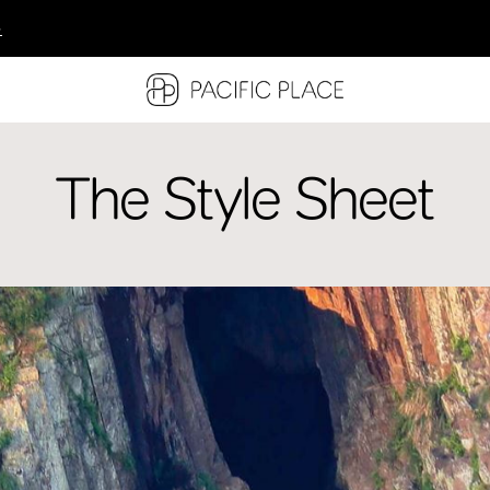
多
多
多
The Style Sheet