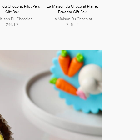
 du Chocolat Pilot Peru
La Maison du Chocolat Planet
Gift Box
Ecuador Gift Box
aison Du Chocolat
La Maison Du Chocolat
246, L2
246, L2