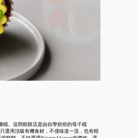
ac的攤檔。這間糕餅店是由自學烘焙的母子檔
，而且只選用頂級有機食材，不僅味道一流，也有精
，不妨選擇Baking Maniac的傑作，還