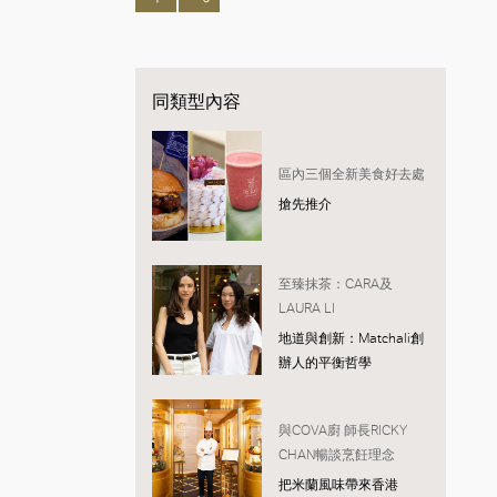
同類型內容
區內三個全新美食好去處
搶先推介
至臻抹茶：CARA及
LAURA LI
地道與創新：Matchali創
辦人的平衡哲學
與COVA廚 師長RICKY
CHAN暢談烹飪理念
把米蘭風味帶來香港