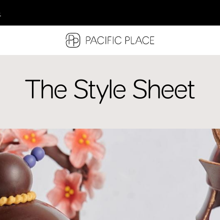
多
多
多
The Style Sheet