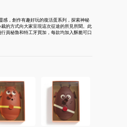
seau以宇宙為靈感，創作有趣好玩的復活蛋系列，探索神秘
心裁的方式向大家呈現這次征途的所見所聞。此
飛行員秘魯和特工牙買加，每款均加入酥脆可口