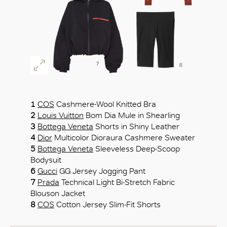
1
COS
Cashmere-Wool Knitted Bra
2
Louis Vuitton
Bom Dia Mule in Shearling
3
Bottega Veneta
Shorts in Shiny Leather
4
Dior
Multicolor Dioraura Cashmere Sweater
5
Bottega Veneta
Sleeveless Deep-Scoop
Bodysuit
6
Gucci
GG Jersey Jogging Pant
7
Prada
Technical Light Bi-Stretch Fabric
Blouson Jacket
8
COS
Cotton Jersey Slim-Fit Shorts