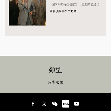
《穿PRADA的惡魔2》：復刻角色造型
重新演繹辦公室時尚
類型
時尚服飾