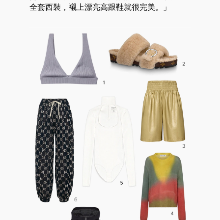
全套西裝，襯上漂亮高跟鞋就很完美。」
好