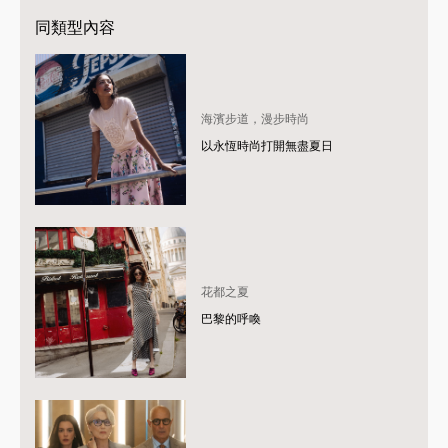
同類型內容
海濱步道，漫步時尚
以永恆時尚打開無盡夏日
花都之夏
巴黎的呼喚