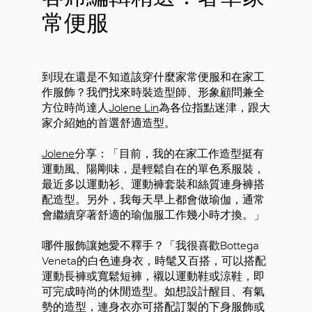
常便服
到現在還是不知道該穿什麼家常便服和在家工
作服飾？我們找來時裝造型師、形象顧問兼全
方位時尚達人
Jolene Lin
為各位指點迷津，跟大
家介紹她的首選舒適造型。
Jolene
分享：「目前，我的在家工作造型挺有
運動風、陽剛味，是輕鬆自在的單色系服裝，
最近多以運動衫、運動褲套裝和絲質連身褲搭
配造型。另外，我每天早上都會做瑜伽，通常
會繼續穿著舒適的瑜伽服工作幾小時才換。」
哪件服飾讓她愛不釋手？「我很喜歡Bottega
Veneta的白色連身衣，時髦又百搭，可以搭配
運動長褲或寬鬆短褲，襯以運動鞋或涼鞋，即
可完成時尚的休閒造型。如想設計醒目、有氣
勢的造型，連身衣亦可搭配訂製的下身服飾或