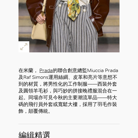
在米蘭，
Prada
的聯合創意總監Miuccia Prada
及Raf Simons運用絲綢、皮革和亮片等意想不
到的材質，將男性化的工作制服——西裝外套
及圓領羊毛衫，與巧妙的拼接晚禮服混合在一
起。同場亦可見今秋的主要潮流單品——特大
碼的飛行員外套或寬鬆大褸，採用了羽毛作裝
飾，顛覆傳統。
編緝精選