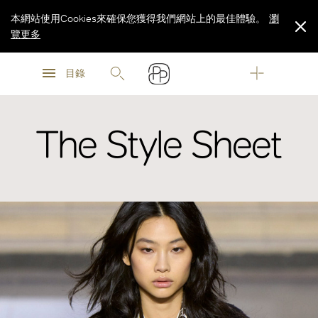
本網站使用Cookies來確保您獲得我們網站上的最佳體驗。
瀏
覽更多
瀏
瀏
覽更多
目錄
覽更多
The Style Sheet