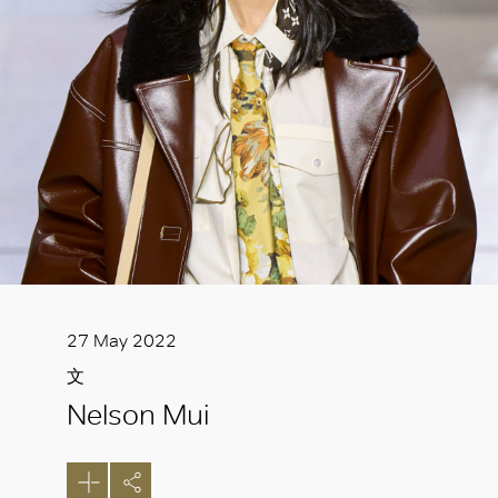
27 May 2022
文
Nelson Mui