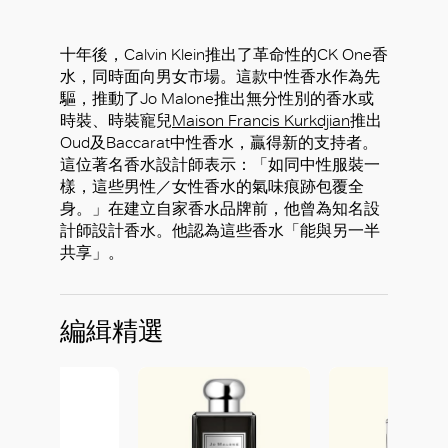
十年後，Calvin Klein推出了革命性的CK One香
水，同時面向男女市場。這款中性香水作為先
驅，推動了Jo Malone推出無分性別的香水或
時裝、時裝寵兒
Maison Francis Kurkdjian
推出
Oud及Baccarat中性香水，贏得新的支持者。
這位著名香水設計師表示：「如同中性服裝一
樣，這些男性／女性香水的氣味痕跡包覆全
身。」在建立自家香水品牌前，他曾為知名設
計師設計香水。他認為這些香水「能與另一半
共享」。
編緝精選