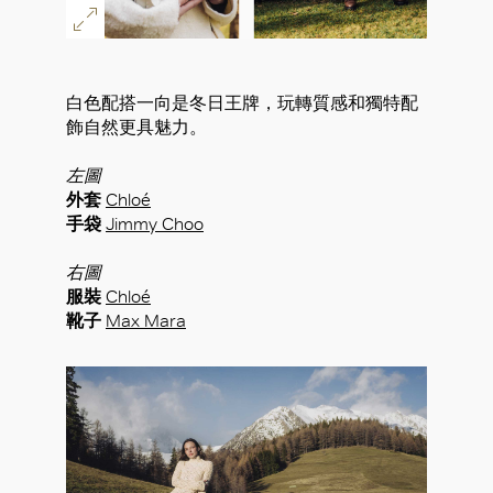
白色配搭一向是冬日王牌，玩轉質感和獨特配
飾自然更具魅力。
左圖
外套
Chloé
手袋
Jimmy Choo
右圖
服裝
Chloé
靴子
Max Mara