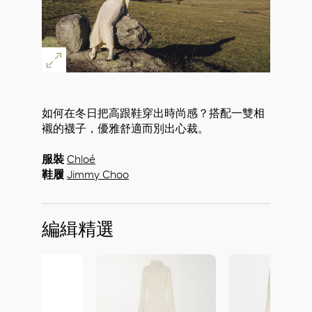
如何在冬日把高跟鞋穿出時尚感？搭配一雙相
襯的襪子，優雅舒適而別出心裁。
服裝
Chloé
鞋履
Jimmy Choo
編緝精選