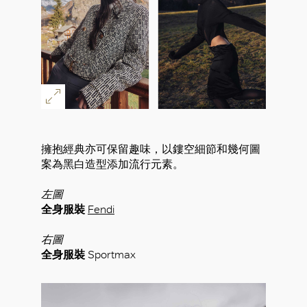
擁抱經典亦可保留趣味，以鏤空細節和幾何圖
案為黑白造型添加流行元素。
左圖
全身服裝
Fendi
右圖
全身服裝
Sportmax