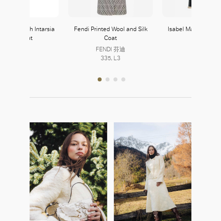
 Dress with Intarsia
Fendi Printed Wool and Silk
Isabel Marant Ast
and Cut-Out
Coat
Fur Coat
FENDI 芬迪
335, L3