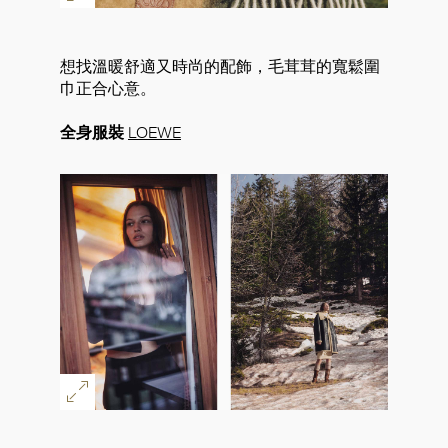
想找溫暖舒適又時尚的配飾，毛茸茸的寬鬆圍
巾正合心意。
全身服裝
LOEWE
好