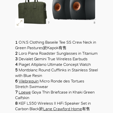
1
O.N.S Clothing Baseile Tee SS Crew Neck in
Green Pastures於Kapok有售
2
Loro Piana Roadster Sunglasses in Titanium
3
Devialet Gemini True Wireless Earbuds
4
Piaget Altiplano Ultimate Concept Watch
5
Montblanc Round Cufflinks in Stainless Steel
with Blue Resin
6
Vilebrequin
Micro Ronde des Tortues
Stretch Swimwear
7
Loewe
Goya Thin Briefcase in Khaki Green
Calfskin
8
KEF LS50 Wireless II HiFi Speaker Set in
Carbon Black於
Lane Crawford Home
有售