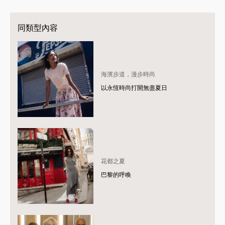
同類型內容
海濱步道，漫步時尚
以永恆時尚打開無盡夏日
花都之夏
巴黎的呼喚