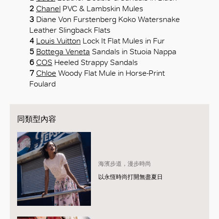
2
Chanel
PVC & Lambskin Mules
3
Diane Von Furstenberg Koko Watersnake
Leather Slingback Flats
4
Louis Vuitton
Lock It Flat Mules in Fur
5
Bottega Veneta
Sandals in Stuoia Nappa
6
COS
Heeled Strappy Sandals
7
Chloe
Woody Flat Mule in Horse-Print
Foulard
同類型內容
海濱步道，漫步時尚
以永恆時尚打開無盡夏日