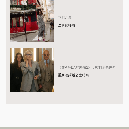
花都之夏
巴黎的呼喚
《穿PRADA的惡魔2》：復刻角色造型
重新演繹辦公室時尚