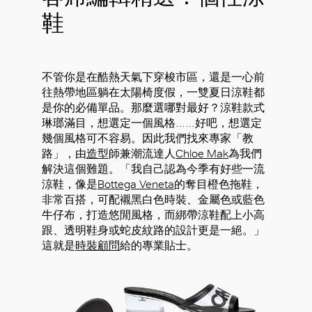
鞋
不管你是在酷熱天氣下穿梭市區，還是一心前
往熱帶地區躺在太陽椅度假，一雙夏日涼鞋都
是你的必備單品。那麼選哪對最好？涼鞋款式
琳瑯滿目，想選定一個風格……好吧，想選定
幾個風格可不容易。因此我們找來專家「教
路」，由
造型
師兼潮流達人
Chloe Mak
為我們
解決這個難題。「我自己認為今季有好些一流
涼鞋，像是
Bottega Veneta
的奪目橙色拖鞋，
非常百搭，可配襯黑白色時裝、金屬色或藍色
牛仔布，打造悠閒風格，而綁帶涼鞋配上小高
跟、透明鞋身或蛇皮紋路的設計更是一絕。」
這就是
時裝顧問
給的專業貼士。