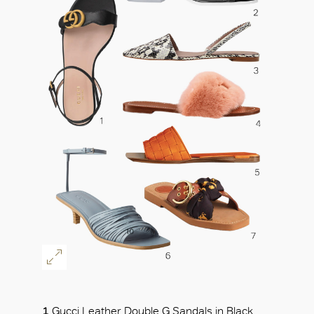
好
1
Gucci
Leather Double G Sandals in Black