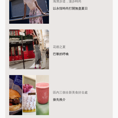
海濱步道，漫步時尚
以永恆時尚打開無盡夏日
花都之夏
巴黎的呼喚
區內三個全新美食好去處
搶先推介