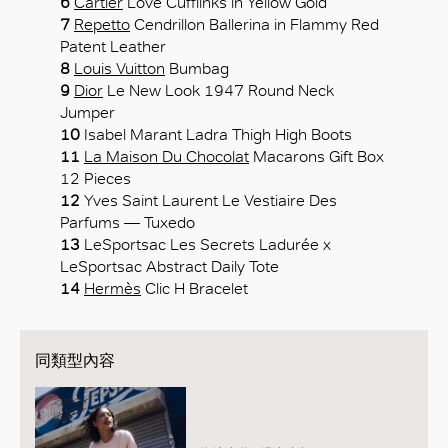
6
Cartier
Love Cufflinks in Yellow Gold
好
7
Repetto
Cendrillon Ballerina in Flammy Red
Patent Leather
8
Louis Vuitton
Bumbag
9
Dior
Le New Look 1947 Round Neck
Jumper
10
Isabel Marant Ladra Thigh High Boots
11
La Maison Du Chocolat
Macarons Gift Box
12 Pieces
12
Yves Saint Laurent Le Vestiaire Des
Parfums — Tuxedo
13
LeSportsac Les Secrets Ladurée x
LeSportsac Abstract Daily Tote
14
Hermès
Clic H Bracelet
同類型內容