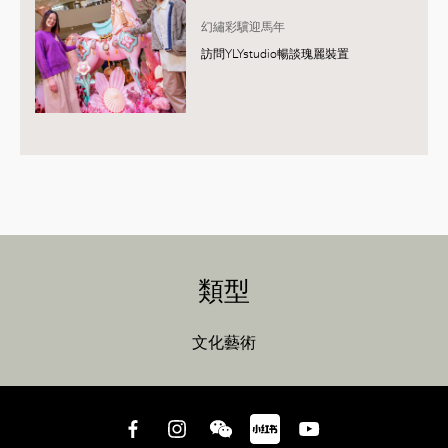
幻繡彩驥迎馬年
訪問YLYstudio暢談瑰麗裝置
類型
文化藝術