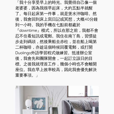
「我十分享受早上的時光。我覺得自己像一個
老婆婆，因為我很早起床，大約五點半就醒
了。每日起床第一件事，就是煲水沖咖啡。然
後，我會回到床上寫日記或冥想，大概40分鐘
到一小時。我的手機在七點前都處於
『downtime』模式，所以在那之前，我都不會
忍不住看短訊或電郵。我住在南丫島，習慣徒
步走到碼頭，然後乘船去赤柱，並在船上喝第
二杯咖啡，亦趁這個時候回覆電郵，或打開
Duolingo外語學習程式做練習。抵達辦公室
後，我會先和團隊開會，一起訂立該日的目
標。之後我就埋首工作，幾個小時也不會離開
座位。我在早上效率較高，因此我會優先解決
重要事項。」