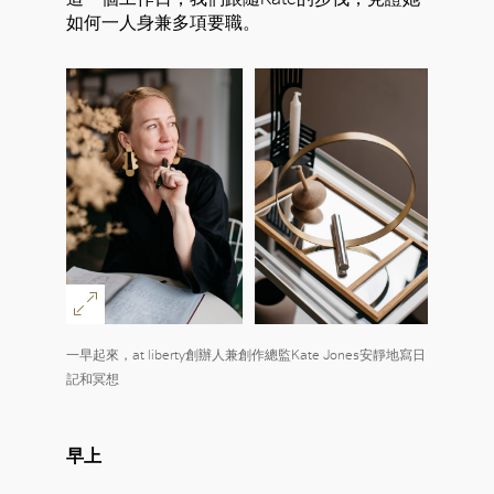
如何一人身兼多項要職。
一早起來，at liberty創辦人兼創作總監Kate Jones安靜地寫日
記和冥想
早上