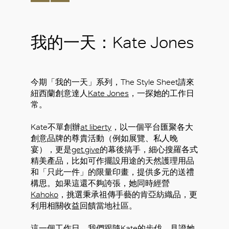
我的一天：Kate Jones
今期「我的一天」系列，The Style Sheet請來
紐西蘭創意達人
Kate Jones
，一探她的工作日
常。
Kate不單創辦
at liberty
，以一個平台匯聚各大
創意品牌的尊貴活動（例如展覽、私人晚
宴），更是
get.give
的幕後搞手，細心搜羅各式
精美產品，比如可作擺設用途的天然護理用品
和「只此一件」的限量印畫，提供多元的送禮
構思。如果這還不夠誇張，她同時經營
Kahoko
，挑選秉承祖傳手藝的肯亞紡織品，更
利用相關收益回饋當地社區。
這一個工作日，我們跟隨Kate的步伐，見證她