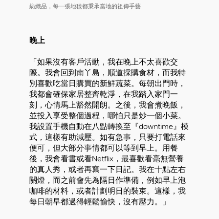
紡織品，每一張地毯都秉承當地的祖傳手藝
晚上
「如果沒有客戶活動，我在晚上不太喜歡交
際。我會回到南丫島，順道採購食材，而我特
別喜歡吃當日購買的新鮮蔬菜。每朝出門時，
我都會確保家居整齊乾淨，在我踏入家門一
刻，心情馬上豁然開朗。之後，我會煮晚飯，
並投入享受整個過程，哪怕只是炒一個小菜。
我設置手機自動在八點轉換至『downtime』模
式，這樣有助減壓。如有急事，只要打電話來
便可，但大部分事情都可以等到早上。用餐
後，我會看書或看Netflix，最喜歡看毫無營養
的真人秀，或者再寫一下日記。我在十點左右
關燈，而之前會先為隔日作準備，例如早上泡
咖啡的材料，或者計劃明日的裝束。這樣，我
每日朝早都過得輕鬆愉快，沒有壓力。」