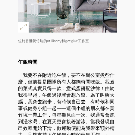
位於香港黃竹坑的at liberty和get.give工作室
午飯時間
「我要不在附近吃午飯，要不在辦公室煮些什
麼，但前提是團隊所有人都夠時間吃飯。我煮
的菜式其實只得一款：意式蛋餅配沙律！由於
好
我很早起，午飯過後就會想放鬆。為了叫醒大
腦，我會去跑步，有時候自己去，有時候和同
事或健身小組一起——這個小組的朋友都在黃
竹坑一帶工作，每星期見面一次。我通常會跑
到淺水灣，在夏天更會接著游泳。當我發現自
己效率開始下滑，做運動便能為我帶來額外精
力，足夠支持下午幾個小時的密集工作。」