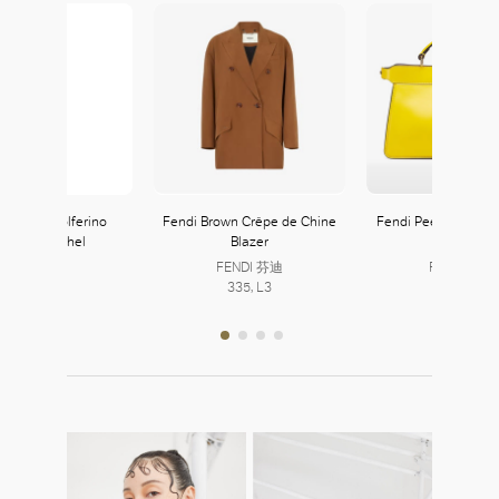
 Laurent Solferino
Fendi Brown Crêpe de Chine
Fendi Peekaboo ISe
edium Satchel
Blazer
West Bag
FENDI 芬迪
FENDI 芬迪
335, L3
335, L3