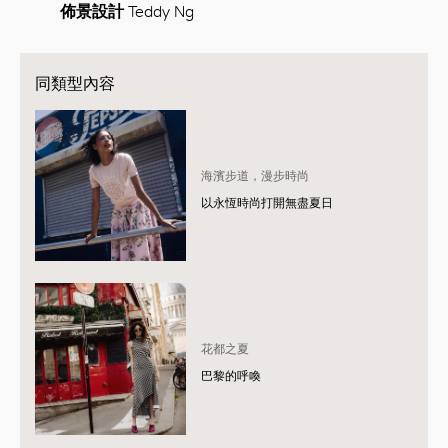
佈景設計
Teddy Ng
同類型內容
海濱步道，漫步時尚
以永恆時尚打開無盡夏日
花都之夏
巴黎的呼喚