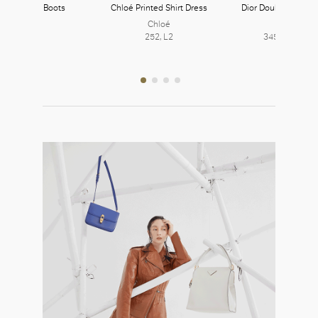
ès Britney Boots
Chloé Printed Shirt Dress
Dior Double-Breast
Hermès
Chloé
DIOR 迪奧
354, L3
252, L2
345, L3 | 401,