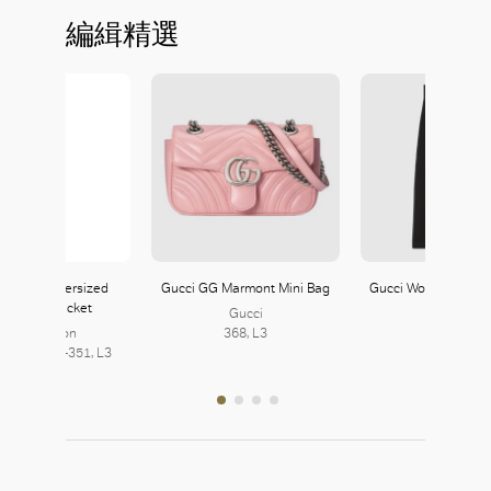
編緝精選
 Vuitton Oversized
Gucci GG Marmont Mini Bag
Gucci Wool Silk Skirt
oded Ski Jacket
Gucci
Gucci
Louis Vuitton
368, L3
368, L3
7, L2 | 350-351, L3