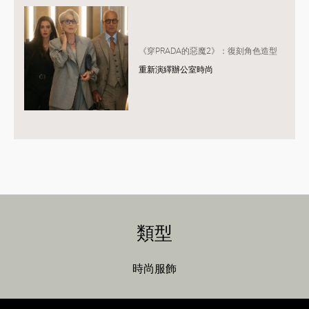
《穿PRADA的惡魔2》：復刻角色造型
重新演繹辦公室時尚
類型
時尚服飾