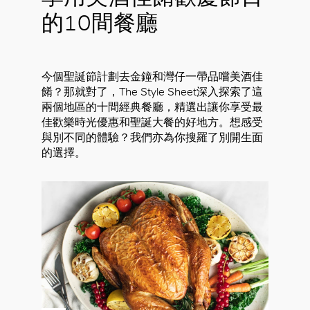
的10間餐廳
今個聖誕節計劃去金鐘和灣仔一帶品嚐美酒佳
餚？那就對了，The Style Sheet深入探索了這
兩個地區的十間經典餐廳，精選出讓你享受最
佳歡樂時光優惠和聖誕大餐的好地方。想感受
與別不同的體驗？我們亦為你搜羅了別開生面
的選擇。