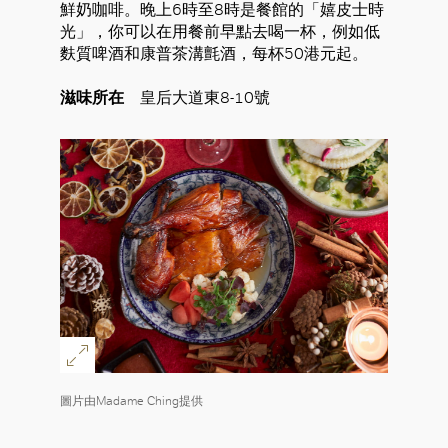
鮮奶咖啡。晚上6時至8時是餐館的「嬉皮士時
光」，你可以在用餐前早點去喝一杯，例如低
麩質啤酒和康普茶溝氈酒，每杯50港元起。
滋味所在
皇后大道東8-10號
圖片由Madame Ching提供
好