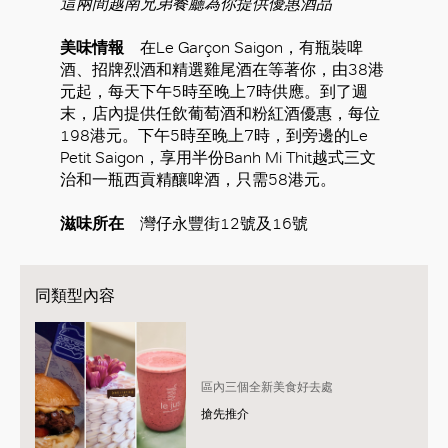
這兩間越南兄弟餐廳為你提供優惠酒品
美味情報
在Le Garçon Saigon，有瓶裝啤
酒、招牌烈酒和精選雞尾酒在等著你，由38港
元起，每天下午5時至晚上7時供應。到了週
末，店內提供任飲葡萄酒和粉紅酒優惠，每位
198港元。下午5時至晚上7時，到旁邊的Le
Petit Saigon，享用半份Banh Mi Thit越式三文
治和一瓶西貢精釀啤酒，只需58港元。
滋味所在
灣仔永豐街12號及16號
同類型內容
區內三個全新美食好去處
搶先推介