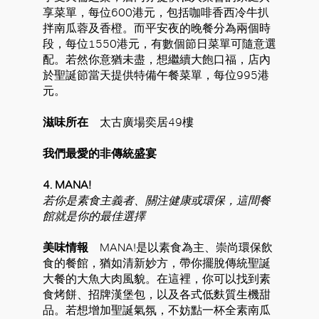
享菜單，每位600港元，包括咖啡香西冷牛扒
拌南瓜蓉及香橙。而平安夜的晚餐分為兩個時
段，每位1550港元，有數個節日菜單可隨意選
配。若然你意猶未盡，想繼續大飽口福，店內
於聖誕節當天提供特備午餐菜單，每位995港
元。
滋味所在
太古廣場奕居49樓
我們最愛的非傳統盛宴
4. MANA!
若你是素食主義者、關注健康或環保，這間餐
館就是你的最佳選擇
美味情報
MANA!是以素食為主、崇尚環保飲
食的餐館，猶如清新妙方，帶你擺脫傳統聖誕
大餐的大魚大肉風貌。在這裡，你可以找到素
食烤餅、招牌漢堡包，以及各式低麩質生機甜
品。若想增加聖誕氣氛，不妨點一杯全素南瓜