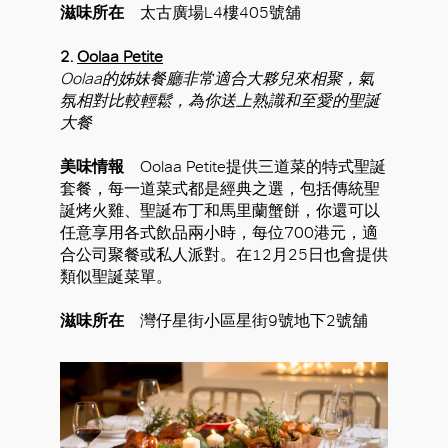
滋味所在
太古廣場L4樓405號舖
2.
Oolaa Petite
Oolaa的姊妹餐廳非常適合大夥兒來相聚，氣
氛相對比較輕鬆，為你送上熟識和至愛的聖誕
大餐
美味情報
Oolaa Petite提供三道菜的特式聖誕
套餐，每一道菜式都是經典之選，包括傳統聖
誕烤火雞、聖誕布丁和馬里蘭蟹餅，你還可以
任意享用各式飲品兩小時，每位700港元，適
合公司聚餐或私人派對。在12月25日也會提供
類似聖誕菜單。
滋味所在
灣仔星街小區星街9號地下2號舖