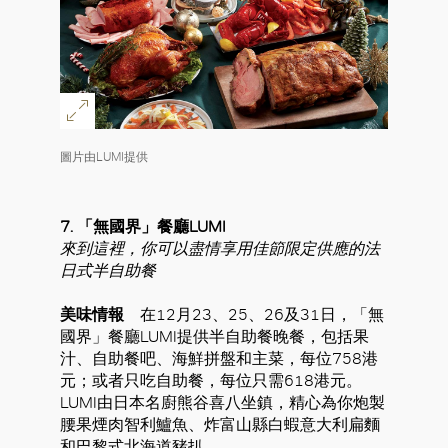
圖片由LUMI提供
7.
「無國界」餐廳LUMI
來到這裡，你可以盡情享用佳節限定供應的法
日式半自助餐
美味情報
在12月23、25、26及31日，「無
國界」餐廳LUMI提供半自助餐晚餐，包括果
汁、自助餐吧、海鮮拼盤和主菜，每位758港
元；或者只吃自助餐，每位只需618港元。
LUMI由日本名廚熊谷喜八坐鎮，精心為你炮製
腰果煙肉智利鱸魚、炸富山縣白蝦意大利扁麵
和巴黎式北海道豬扒。