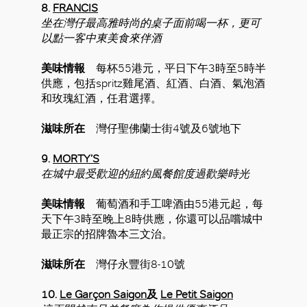
8.
FRANCIS
坐在灣仔最高雅時尚的桌子面前喝一杯，更可
以點一客中東美食來伴酒
美味情報
每杯55港元，平日下午3時至5時半
供應，包括spritz雞尾酒、紅酒、白酒、氣泡酒
和玫瑰紅酒，任君選擇。
滋味所在
灣仔聖佛蘭士街4號及6號地下
9.
MORTY’S
在城中最受歡迎的紐約風餐館度過歡樂時光
美味情報
葡萄酒和手工啤酒由55港元起，每
天下午3時至晚上8時供應，你還可以品嚐城中
最正宗的招牌魯本三文治。
滋味所在
灣仔永豐街8-10號
10.
Le Garçon Saigon
及
Le Petit Saigon