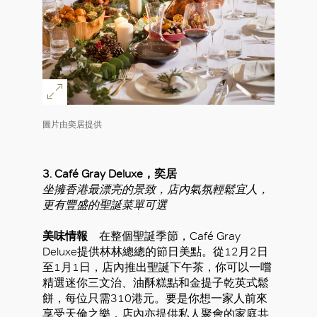
圖片由奕居提供
3.
Café Gray Deluxe，奕居
坐擁香港最漂亮的景致，店內氣氛輕鬆宜人，
更有豐盛的聖誕菜單可選
美味情報
在整個聖誕季節，Café Gray
Deluxe提供林林總總的節日美點。從12月2日
至1月1日，店內推出聖誕下午茶，你可以一嚐
精選迷你三文治、油酥糕點和金提子乾英式鬆
餅，每位只需310港元。要是你想一家人前來
享受天倫之樂，店內亦提供私人聚會的家庭共