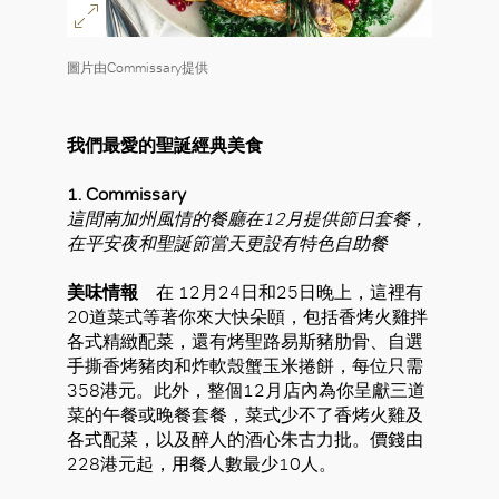
圖片由Commissary提供
我們最愛的聖誕經典美食
1.
Commissary
這間南加州風情的餐廳在12月提供節日套餐，
在平安夜和聖誕節當天更設有特色自助餐
美味情報
在 12月24日和25日晚上，這裡有
20道菜式等著你來大快朵頤，包括香烤火雞拌
各式精緻配菜，還有烤聖路易斯豬肋骨、自選
手撕香烤豬肉和炸軟殼蟹玉米捲餅，每位只需
358港元。此外，整個12月店內為你呈獻三道
菜的午餐或晚餐套餐，菜式少不了香烤火雞及
各式配菜，以及醉人的酒心朱古力批。價錢由
228港元起，用餐人數最少10人。