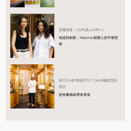
至臻抹茶：CARA及LAURA LI
地道與創新：Matchali創辦人的平衡哲
學
與COVA廚 師長RICKY CHAN暢談烹飪
理念
把米蘭風味帶來香港