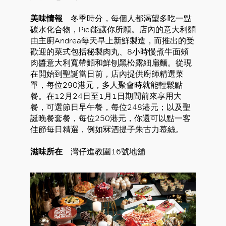
美味情報
冬季時分，每個人都渴望多吃一點
碳水化合物，Pici能讓你所願。店內的意大利麵
由主廚Andrea每天早上新鮮製造，而推出的受
歡迎的菜式包括秘製肉丸、8小時慢煮牛面頰
肉醬意大利寬帶麵和鮮刨黑松露細扁麵。從現
在開始到聖誕當日前，店內提供廚師精選菜
單，每位290港元，多人聚會時就能輕鬆點
餐。在12月24日至1月1日期間前來享用大
餐，可選節日早午餐，每位248港元；以及聖
誕晚餐套餐，每位250港元，你還可以點一客
佳節每日精選，例如冧酒提子朱古力慕絲。
滋味所在
灣仔進教圍16號地舖