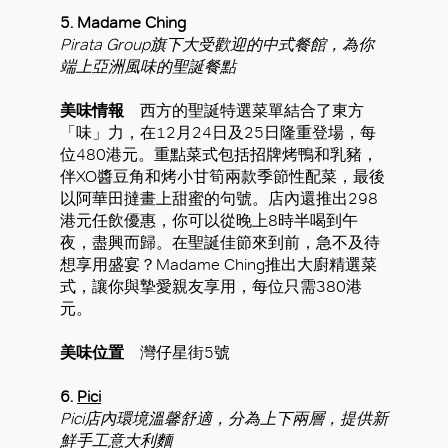
5. Madame Ching
Pirata Group旗下大受歡迎的中式餐館，為你
端上亞洲風味的聖誕餐點
美味情報
西方的聖誕特選菜單結合了東方
「味」力，在12月24日及25日隆重登場，每
位480港元。重點菜式包括招牌烤鴨和乳豬，
伴XO醬豆角和烤小甘筍兩款季節性配菜，最後
以阿華田撻畫上甜蜜的句號。店內還推出298
港元任飲優惠，你可以從晚上8時半喝到午
夜，盡興而歸。在聖誕佳節來到前，急不及待
想享用盛宴？Madame Ching推出大廚精選菜
式，讓你與摯愛親友享用，每位只需380港
元。
美味位置
灣仔星街5號
6.
Pici
Pici店內環境溫馨舒適，分為上下兩層，提供新
鮮手工意大利麵