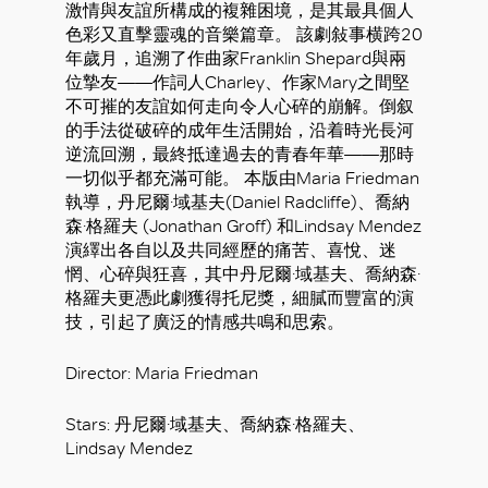
激情與友誼所構成的複雜困境，是其最具個人
色彩又直擊靈魂的音樂篇章。 該劇敍事横跨20
年歲月，追溯了作曲家Franklin Shepard與兩
位摯友——作詞人Charley、作家Mary之間堅
不可摧的友誼如何走向令人心碎的崩解。倒叙
的手法從破碎的成年生活開始，沿着時光長河
逆流回溯，最終抵達過去的青春年華——那時
一切似乎都充滿可能。 本版由Maria Friedman
執導，丹尼爾·域基夫(Daniel Radcliffe)、喬納
森·格羅夫 (Jonathan Groff) 和Lindsay Mendez
演繹出各自以及共同經歷的痛苦、喜悅、迷
惘、心碎與狂喜，其中丹尼爾·域基夫、喬納森·
格羅夫更憑此劇獲得托尼獎，細膩而豐富的演
技，引起了廣泛的情感共鳴和思索。
好
Director: Maria Friedman
Stars: 丹尼爾·域基夫、喬納森·格羅夫、
Lindsay Mendez