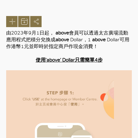
由
2023
年
9
月
1
日起，
above
會員可以透過太古廣場流動
應用程式把積分兌換成
above
Dollar
，
1
above
Dollar
可用
作港幣
1
元
並即時於指定商戶作現金消費！
使用
’above’ Dollar
只需簡單
4
步