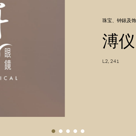
珠宝、钟錶及
溥仪
L2, 241