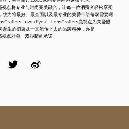
品牌，共有超过2,000家的零售网络遍布全球。
fters亮视点将专业与时尚完美融合，让每一位消费者轻松享受
，致力将最好、最全面以及最专业的关爱带给每双需要呵
rafters Loves Eyes’ – LensCrafters亮视点为关爱眼
牌诞生的初衷及一直流传下去的品牌精神，亦是
ters亮视点对每一双眼睛的承诺！