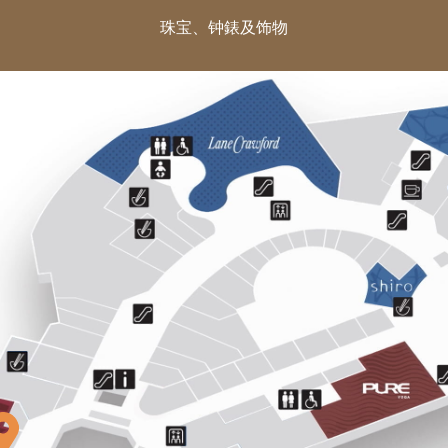
珠宝、钟錶及饰物