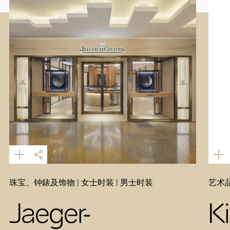
珠宝、钟錶及饰物 | 女士时装 | 男士时装
艺术
Jaeger-
K