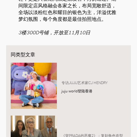
间限定店风格融会各家之长，布局宽敞舒适，
全场以淡粉红色和耀目的银色为主，洋溢优雅
梦幻氛围，每个角度都是最佳拍照地点。
3楼300D号铺，开放至11月10日
同类型文章
专访JUJU艺术家CJ HENDRY
juju world登陆香港
《穿PRADA的恶魔2》：复刻角色造型