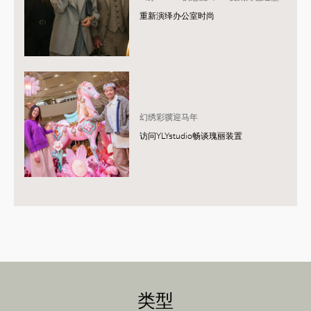
重新演绎办公室时尚
幻绣彩骥迎马年
访问YLYstudio畅谈瑰丽装置
类型