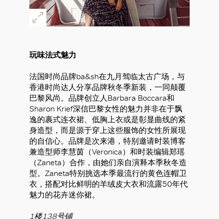
玩味法式魅力
法国时尚品牌ba&sh在九月驾临太古广场，与
香港时尚达人分享品牌秋冬季新装，一同颠覆
巴黎风尚。品牌创立人Barbara Boccara和
Sharon Krief深信巴黎女性的魅力并非在于飘
逸的裹式连衣裙、低胸上衣或是彰显曲线的紧
身造型，而是源于穿上这些服饰的女性所展现
的自信心。品牌是次来港，特别邀请时装博客
兼造型师李慧茵（Veronica）和时装编辑郑瑶
（Zaneta）合作，由她们亲自演释本季秋冬造
型。Zaneta特别挑选本季最流行的黄色连帽卫
衣，搭配对比鲜明的羊绒皮大衣和流露50年代
魅力的花卉迷你裙。
1楼138号铺