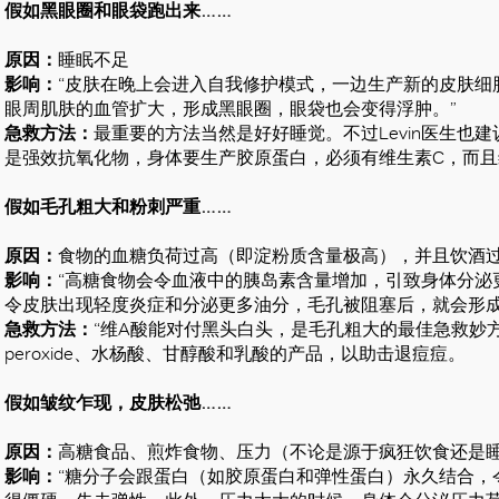
假如黑眼圈和眼袋跑出来……
原因：
睡眠不足
影响：
“皮肤在晚上会进入自我修护模式，一边生产新的皮肤细
眼周肌肤的血管扩大，形成黑眼圈，眼袋也会变得浮肿。”
急救方法：
最重要的方法当然是好好睡觉。不过Levin医生也
是强效抗氧化物，身体要生产胶原蛋白，必须有维生素C，而且
假如毛孔粗大和粉刺严重……
原因：
食物的血糖负荷过高（即淀粉质含量极高），并且饮酒
影响：
“高糖食物会令血液中的胰岛素含量增加，引致身体分泌
令皮肤出现轻度炎症和分泌更多油分，毛孔被阻塞后，就会形成
急救方法：
“维A酸能对付黑头白头，是毛孔粗大的最佳急救妙方。”L
peroxide、水杨酸、甘醇酸和乳酸的产品，以助击退痘痘。
假如皱纹乍现，皮肤松弛……
原因：
高糖食品、煎炸食物、压力（不论是源于疯狂饮食还是
影响：
“糖分子会跟蛋白（如胶原蛋白和弹性蛋白）永久结合，