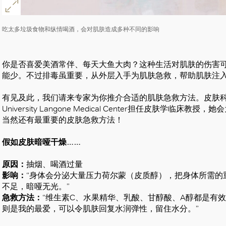
吃太多垃圾食物和纵情喝酒，会对肌肤造成多种不同的影响
你是否喜爱美酒常伴、每天大鱼大肉？这种生活对肌肤的伤害
能少。不过排毒虽重要，从外层入手为肌肤急救，帮助肌肤注
有见及此，我们请来专家为你推介合适的肌肤急救方法。皮肤科医生Meliss
University Langone Medical Center担任皮肤
当然还有最重要的皮肤急救方法！
好
假如皮肤暗哑干燥……
原因：
抽烟、喝酒过量
影响：
“身体会分泌大量压力荷尔蒙（皮质醇），把身体所需的
不足，暗哑无光。”
急救方法：
“维生素C、水果精华、乳酸、甘醇酸、A醇都是有
则是我的最爱，可以令肌肤回复水润弹性，留住水分。”