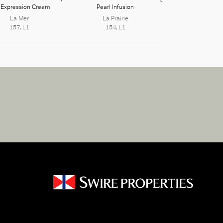
 Expression Cream
Pearl Infusion
Natura Bis
La Mer
La Prairie
153, L1
157, L1
154, L1