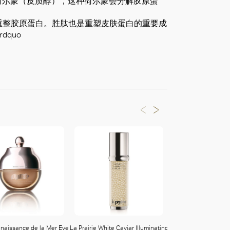
荷尔蒙（皮质醇），这种荷尔蒙会分解胶原蛋
重整胶原蛋白。胜肽也是重塑皮肤蛋白的重要成
quo
naissance de la Mer Eye
La Prairie White Caviar Illuminating
Natura Bisse C+C Vi