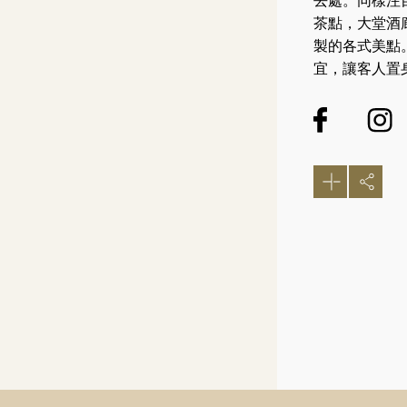
去處。同樣注
茶點，大堂酒
製的各式美點
宜，讓客人置