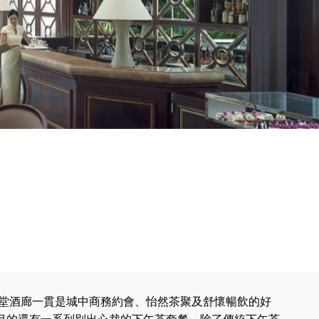
大堂酒廊一貫是城中商務約會、怡然茶聚及舒懷暢飲的好