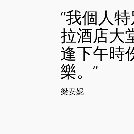
“我個人
拉酒店大堂的
逢下午時
樂。”
梁安妮