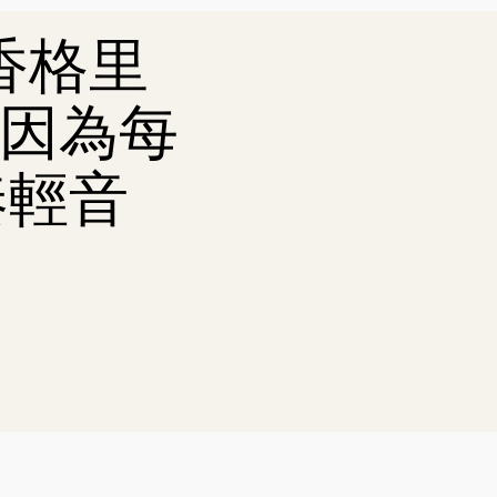
香格里
e，因為每
奏輕音