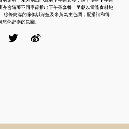
目的還有一系列別出心裁的下午茶套餐，除了傳統下午茶
廊亦會隨著不同季節推出下午茶套餐，呈獻以當造食材炮
。 線條簡潔的傢俱以深藍及米黃為主色調，配搭諧和得
身悠然舒泰的氛圍。