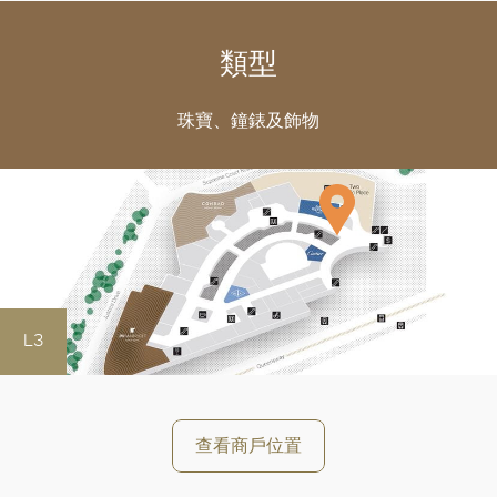
類型
珠寶、鐘錶及飾物
L3
查看商戶位置
好