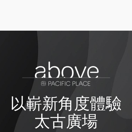
以嶄新角度體驗
太古廣場