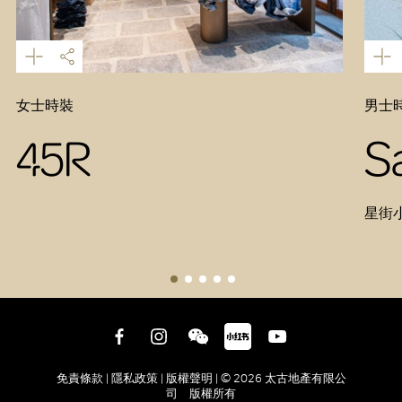
女士時裝
男士
45R
S
星街
免責條款 |
隱私政策 |
版權聲明 |
© 2026 太古地產有限公
司 版權所有