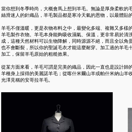
當你想到冬季時尚，大概會馬上想到羊毛。無論是厚身柔軟的
絲滑迷人的針織品，羊毛製品都是寒冷天氣的恩物，以最體貼
羊毛不僅溫暖，更是衣物布料之中，最變化多端、複雜又多樣
羊毛製作衣物。羊毛本身能夠吸收濕氣、保溫，更非常易於清
成，這種天然材料可以生物降解，同時源源不絕，而且全以角蛋白
也不會斷裂，所以你的聖誕毛衣才能這麼耐穿。加工過的羊毛
加工，保留羊毛原始的粗糙效果。
從某方面來看，羊毛可謂是完美的織品，因此一直也是設計師
羊種身上採得的美麗諾羊毛；從喀什米爾山羊或帕什米納山羊
光澤見稱的安哥拉羊毛。