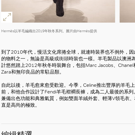
Hermès以羊毛編織出2019年秋冬系列。圖片由Hermès提供
到了2010年代，慢活文化席捲全球，就連時裝界也不例外，
的物料之一，無論是高級或街頭時裝也一樣。羊毛製品以澳洲
計悠然踏上2012年秋冬時裝舞台，包括Marc Jacobs、Chanel
Zara和無印良品的常駐品類。
自此以後，羊毛愈來愈受歡迎。今季，Celine推出豐厚的羊毛上衣和大衣，
前，和他合作設計了Fendi羊毛褶襇長褲，成為二人最後的系列
兼備出色功能和典雅氣質，例如雙面羊絨外套、輕薄V領毛衣
直是高尚的極致。
編緝精選