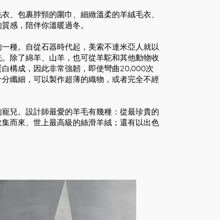
毛衣、包裹脖頸的圍巾、細緻溫柔的羊絨毛衣、
的質感，陪伴你溫暖過冬。
的一種。自從石器時代起，美索不達米亞人就以
洗。除了綿羊、山羊，也可從羊駝和其他動物收
構成，因此非常強韌，即使彎曲20,000次
十分纖細，可以製作超薄的織物，或者完全不經
的寵兒。設計師最愛的羊毛有幾種：從最珍貴的
收集而來、世上最高級的絲滑羊絨；還有以出色