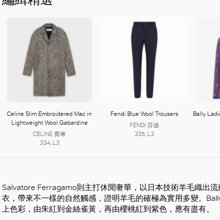
Celine Slim Embroidered Mac in
Fendi Blue Wool Trousers
Bally Lad
Lightweight Wool Gabardine
FENDI 芬迪
CELINE 賽琳
335, L3
334, L3
Salvatore Ferragamo則主打休閒奢華，以日本技術羊
衣，帶來不一樣的自然觸感，證明羊毛的確極為實用多變。Bal
上色彩，由朱紅到金絲雀黃，再由櫻桃紅到紫色，應有盡有。