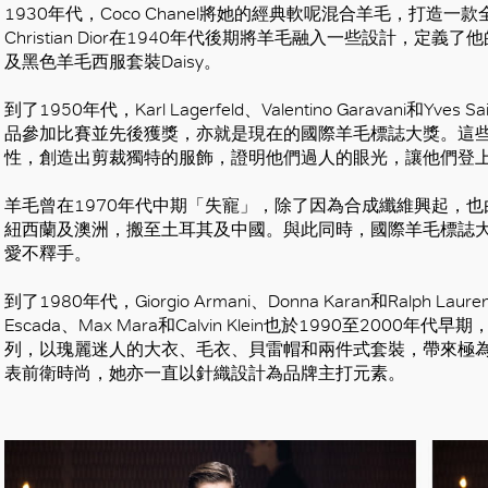
1930年代，Coco Chanel將她的經典軟呢混合羊毛，打
Christian Dior在1940年代後期將羊毛融入一些設計，定義
及黑色羊毛西服套裝Daisy。
到了1950年代，Karl Lagerfeld、Valentino Garavani和Y
品參加比賽並先後獲獎，亦就是現在的國際羊毛標誌大獎。這
性，創造出剪裁獨特的服飾，證明他們過人的眼光，讓他們登
羊毛曾在1970年代中期「失寵」，除了因為合成纖維興起，
紐西蘭及澳洲，搬至土耳其及中國。與此同時，國際羊毛標誌
愛不釋手。
到了1980年代，Giorgio Armani、Donna Karan和Ral
Escada、Max Mara和Calvin Klein也於1990至20
列，以瑰麗迷人的大衣、毛衣、貝雷帽和兩件式套裝，帶來極為時髦的造
表前衛時尚，她亦一直以針織設計為品牌主打元素。