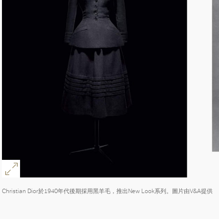
Christian Dior於1940年代後期採用黑羊毛，推出New Look系列。圖片由V&A提供