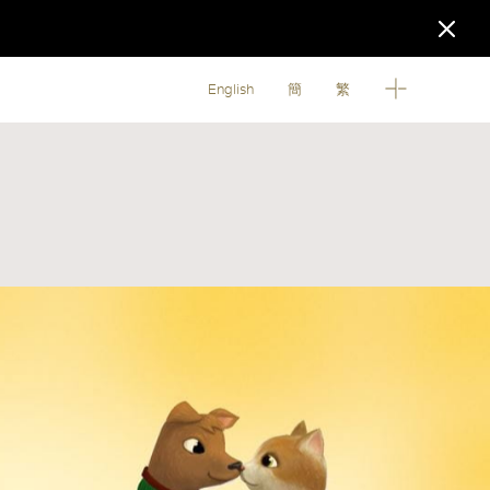
English
簡
繁