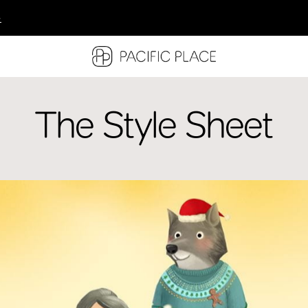
多
多
多
The Style Sheet