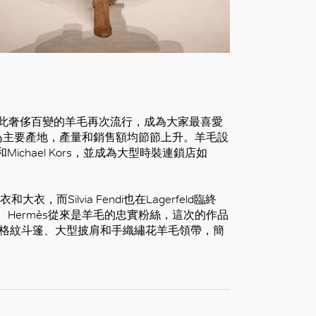
因此奢侈百變的羊毛再次流行，成為大家最喜愛
為主要產地，產量和銷售額均節節上升。羊毛設
和Michael Kors，並成為大型時裝連鎖店如
而Silvia Fendi也在Lagerfeld臨終
。Hermès從來是羊毛的忠實粉絲，這次的作品
、格紋斗篷、大型披肩和手織繡花羊毛領帶，簡