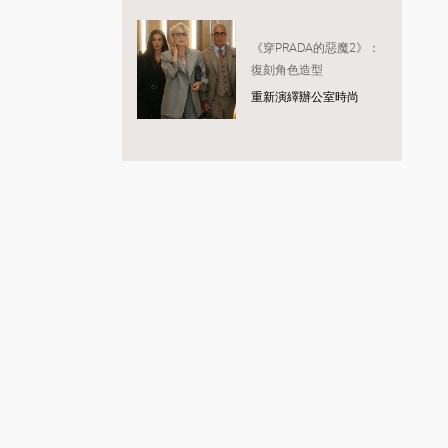
《穿PRADA的惡魔2》：
復刻角色造型
重新演繹辦公室時尚