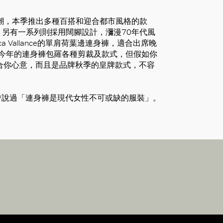
連身褲熱潮，本季推出多種百搭和迎合都市風格的款
另有一系列則採用闊腳設計，瀰漫70年代風
ca Vallance的單肩荷葉邊連身褲，適合出席晚
展舞技。今年的連身褲包羅各種剪裁及款式，但假如你
褲正合你心意，而且是品牌秋季的皇牌款式，不容
問時，曾說過「連身褲是現代女性不可或缺的服裝」。