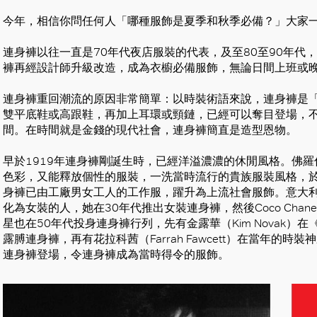
今年，相信你問任何人「哪種服飾是夏季和秋季必備？」大家
連身褲以往一直是70年代夜店服裝的代表，及至80至90年代
褲再經設計師升級改造，成為衣櫥必備服飾，無論日間上班或
連身褲重回潮流的原因非常簡單：以時裝術語來說，連身褲是
雙平底鞋或高跟鞋，再加上耳環或頸鏈，已經可以奪目登場，
間。在時間就是金錢的現代社會，連身褲簡直是造型恩物。
早於1919年連身褲剛誕生時，已經洋溢濃濃的休閒風格。佛羅倫
色彩，又能釋放個性的服裝，一洗當時流行的貴族服裝風格，
身褲已由工廠男女工人的工作服，躍升為上流社會服飾。意大利設計師El
化為女裝的人，她在30年代推出女裝連身褲，然後Coco Cha
星也在50年代投身連身褲行列，先有金露華（Kim Novak）在《奪情記》
露膊連身褲，再有花拉科茜（Farrah Fawcett）在當年的
連身褲登場，令連身褲成為當時得令的服飾。