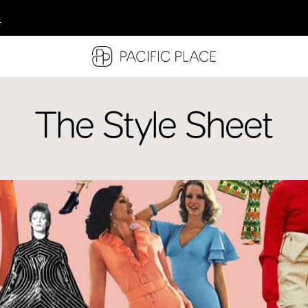
多
多
多
The Style Sheet