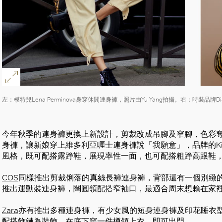
左：模特兒Lena Perminova身穿休閒連身褲，照片由Yu Yang拍攝。右：時裝品牌Dian
今年秋季的連身褲更換上新設計，剪裁改成吊腳及窄腳，色彩奪目大
身褲，讓新娘穿上維多利亞喱士連身褲說「我願意」，品牌的Ki
風格，既可配搭露踭鞋，展現率性一面，也可配搭粗踭高跟鞋
COS
同樣推出剪裁俐落的真絲長褲連身褲，背部還有一個別緻
推出運動裝連身褲，闊圓領配搭窄袖口，最適合周末想賴在家
Zara
亦有推出多種連身褲，有少女風的短身連身褲及印花睡衣
配搭飾鏈為裝飾，在底下穿一件樽領上衣，即可出門。