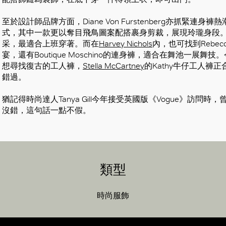
至於設計師品牌方面，Diane Von Furstenberg亦抓緊
式，其中一款更以奪目飛鳥圖案配搭裹身剪裁，展現玲瓏身段。
采，最適合上班穿著。而在
Harvey Nichols
內，也可找到Rebec
宴，還有Boutique Moschino的連身褲，適合在舞池一
想尋找復古的工人褲，
Stella McCartney
的Kathy牛仔工人
錯過。
猶記得時尚達人Tanya Gill今年接受英國版《Vogue》訪
沒錯，這句話一點不假。
類型
時尚服飾