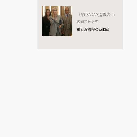
《穿PRADA的惡魔2》：
復刻角色造型
重新演繹辦公室時尚