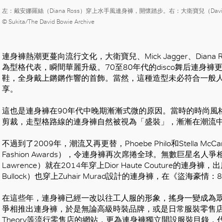
左：戴安娜羅絲（Diana Ross）穿上水手風連身褲，開懷踏步。右：大衛寶兒（David Bowie）
© Sukita/The David Bowie Archive
好
連身褲熱潮更蔓向流行文化，大衛寶兒、Mick Jagger、Dia
為型格代表，瞬間華麗升級。70至80年代的disco舞后連身
鞋，全身戴上鏘鏘作響的首飾。當然，這種造型未必符合一般
享。
這也是連身褲在90年代中晚期漸漸式微的原因。當時的時尚風
剪裁，走型格路線的連身褲自然被視為「盛裝」，漸漸在潮流
不過到了2009年，潮流又再更替，Phoebe Philo和Stella Mc
Fashion Awards），令連身褲再次席捲全球。無數巨星名人爭
Lawrence）就在2014年穿上Dior Haute Couture的連
Bullock）也穿上Zuhair Murad設計的連身褲，在《盜海
在這些年，連身褲已經一改以往工人服的形象，搖身一變成為
爭相推出連身褲，於是無論高級時裝品牌，或是日常服裝零售店，均可
Theory等流行零售店的網站，更為連身褲獨立開設服裝目錄