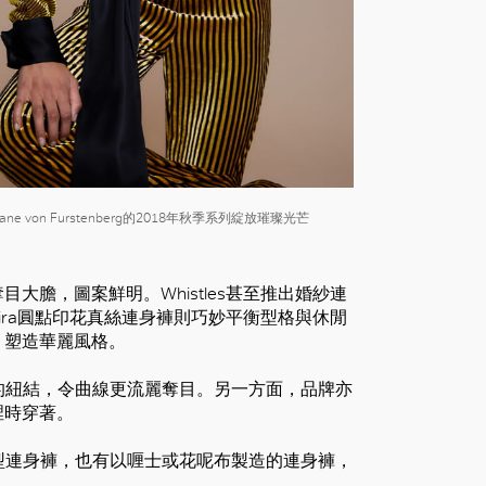
e von Furstenberg的2018年秋季系列綻放璀璨光芒
膽，圖案鮮明。Whistles甚至推出婚紗連
ra圓點印花真絲連身褲則巧妙平衡型格與休閒
，塑造華麗風格。
的紐結，令曲線更流麗奪目。另一方面，品牌亦
裡時穿著。
型連身褲，也有以喱士或花呢布製造的連身褲，