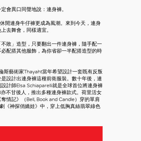
一定會異口同聲地說：連身褲。
，休閒連身牛仔褲更成為風潮。來到今天，連身
晚上去舞會，同樣適宜。
「不敗」造型，只要翻出一件連身褲，隨手配一
不必配搭其他服飾，為你省卻一半配搭造型的時
斯藝術家Thayaht當年希望設計一套既有反叛
於是設計出連身褲這種前衛服裝。數十年後，連
sa Schiaparelli就是全球首位將連身褲
nel亦不甘後人，推出多種連身褲款式。荷里活女
（Bell, Book and Candle）穿的單肩
時裝神劇《神探俏嬌娃》中，穿上低胸真絲翡翠綠色