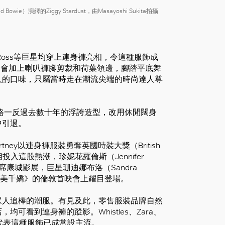
演繹的Ziggy Stardust，由Masayoshi Sukita拍攝
na Ross等巨星均穿上連身褲亮相，令這種服飾成
褲更會加上喇叭褲腳剪裁和荷葉領邊，腳踏平底舞
人的口味，只屬當時走在潮流尖端的時尚達人尊
格一反過去數十年的浮誇造型，改用休閒闊身
中引退。
Cartney以連身褲服裝勇奪英國時裝大獎（British
相投入這股熱潮，珍妮花羅倫斯（Jennifer
身褲，出席康城影展，巨星珊迪娜布洛（Sandra
豪情：8美千嬌》的倫敦首映會上耀目登場。
眾人追棒的潮服。有見及此，零售服裝品牌自然
看到連身褲的蹤影。Whistles、Zara、
，代表這種服飾已成常設主流。