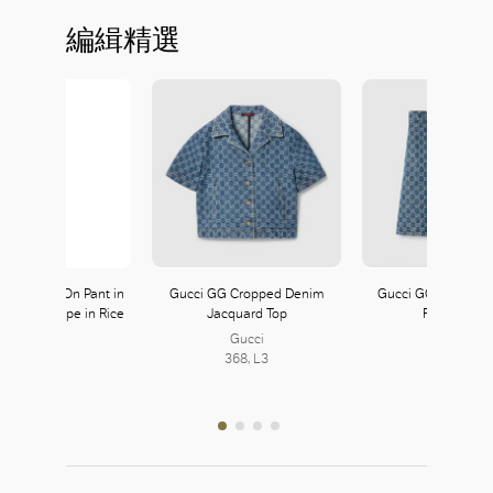
編緝精選
reeca Pull-On Pant in
Gucci GG Cropped Denim
Gucci GG Denim J
Admiral Crepe in Rice
Jacquard Top
Flared Skirt
Theory
Gucci
Gucci
103, L1
368, L3
368, L3