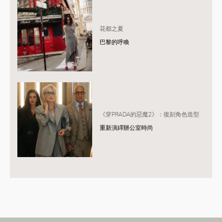
花都之夏
巴黎的呼喚
《穿PRADA的惡魔2》：復刻角色造型
重新演繹辦公室時尚