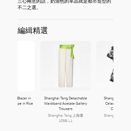
三心兩意的話，奶油色的單品就是都市造型的
不二之選。
編緝精選
Oversized Blazer in
Shanghai Tang Detachable
Shanghai Tang S
Admiral Crepe in Rice
Waistband Acetate Gallery
Celadon Printed
Trousers
Cardigan To
Theory
103, L1
Shanghai Tang 上海灘
Shanghai Tang
105B, L1
105B, L1