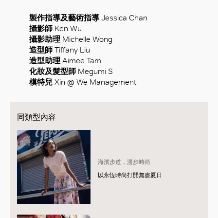
製作指導及藝術指導
Jessica Chan
攝影師
Ken Wu
攝影助理
Michelle Wong
造型師
Tiffany Liu
造型助理
Aimee Tam
化妝及髮型師
Megumi S
模特兒
Xin @ We Management
同類型內容
海濱步道，漫步時尚
以永恆時尚打開無盡夏日