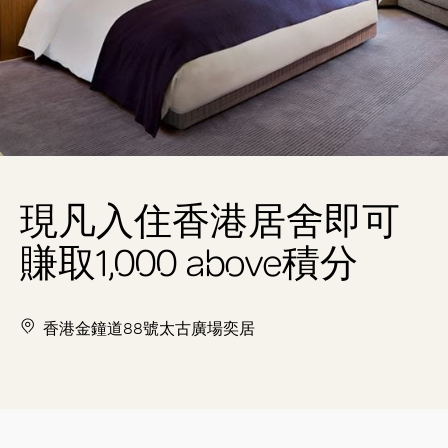
現凡入住香港居舍即可
賺取1,000 above積分
香港金鐘道88號太古廣場奕居