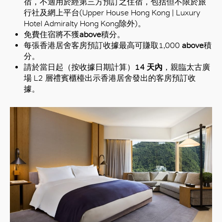
宿，不適用於經第三方預訂之住宿，包括但不限於旅
行社及網上平台(
Upper House Hong Kong | Luxury
Hotel Admiralty Hong Kong
除外)。
免費住宿將不獲
above
積分。
每張香港居舍客房預訂收據最高可賺取1,000
above
積
分。
請於當日起（按收據日期計算）
14 天內
，親臨太古廣
場 L2 層禮賓櫃檯出示香港居舍發出的客房預訂收
據。
好