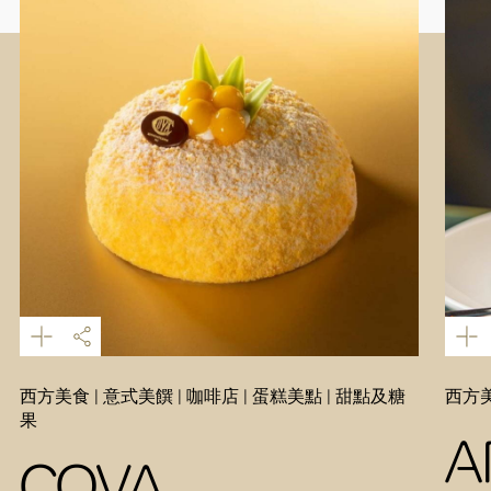
西方美食 | 意式美饌 | 咖啡店 | 蛋糕美點 | 甜點及糖
西方美
果
A
COVA