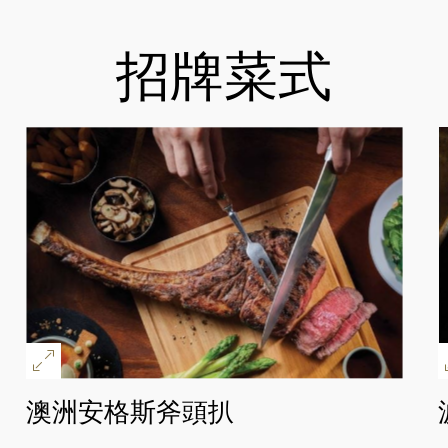
招牌菜式
好
澳洲安格斯斧頭扒