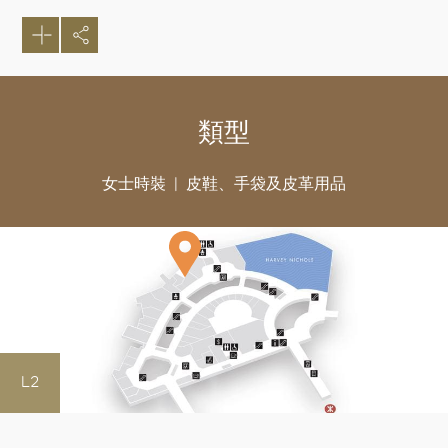
類型
女士時裝
皮鞋、手袋及皮革用品
L2
好