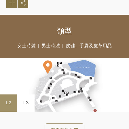
類型
女士時裝
男士時裝
皮鞋、手袋及皮革用品
好
L2
L3