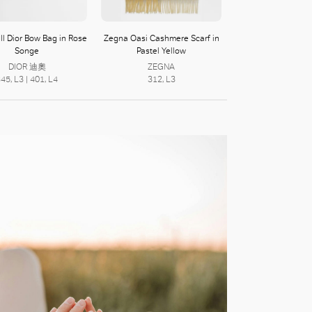
ll Dior Bow Bag in Rose
Zegna Oasi Cashmere Scarf in
Songe
Pastel Yellow
DIOR 迪奧
ZEGNA
45, L3 | 401, L4
312, L3