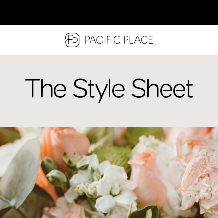
多
多
多
The Style Sheet