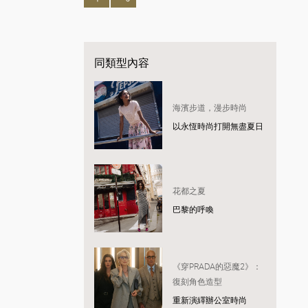
同類型內容
海濱步道，漫步時尚
以永恆時尚打開無盡夏日
花都之夏
巴黎的呼喚
《穿PRADA的惡魔2》：
復刻角色造型
重新演繹辦公室時尚