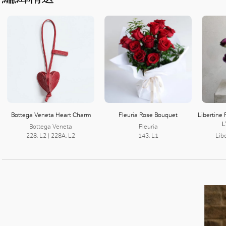
Bottega Veneta Heart Charm
Fleuria Rose Bouquet
Libertine
L
Bottega Veneta
Fleuria
228, L2 | 228A, L2
143, L1
Lib