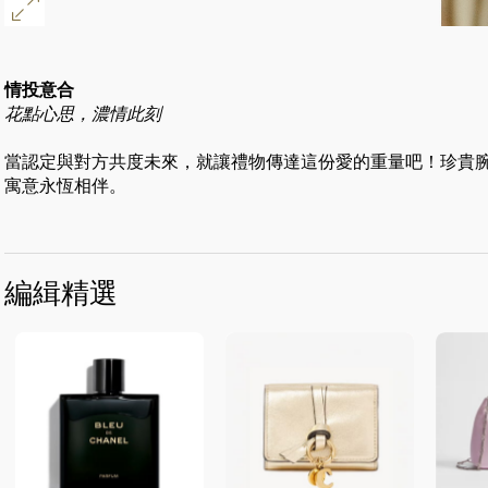
情投意合
花點心思，濃情此刻
當認定與對方共度未來，就讓禮物傳達這份愛的重量吧！珍貴
寓意永恆相伴。
編緝精選