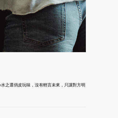
心水之選俏皮玩味，沒有輕言未來，只讓對方明