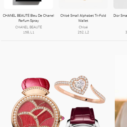
CHANEL BEAUTÉ Bleu De Chanel
Chloé Small Alphabet Tri-Fold
Dior Sma
Parfum Spray
Wallet
CHANEL BEAUTÉ
Chloé
158, L1
252, L2
3