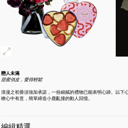
戀人未滿
甜蜜俏皮，愛得輕鬆
浪漫之初毋須強加承諾，一份細膩的禮物已能表明心跡。以下
瞭心中有意，簡單締造小鹿亂撞的動人回憶。
編緝精選