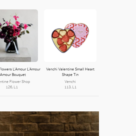
 Flowers L’Amour L’Amour
Venchi Valentine Small Heart
’Amour Bouquet
Shape Tin
ertine Flower Shop
Venchi
126, L1
113, L1