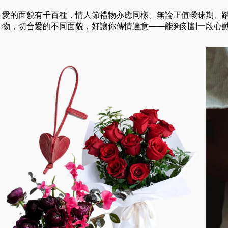
愛的面貌有千百種，情人節禮物亦應同樣。無論正值曖昧期、
物，切合愛的不同面貌，好讓你傳情達意——能夠刻劃一段心