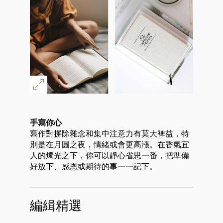
手寫你心
寫作對摒除雜念和集中注意力有莫大裨益，特
別是在月圓之夜，情緒或會更高漲。在香氣宜
人的燭光之下，你可以靜心省思一番，把準備
好放下、感恩或期待的事一一記下。
編緝精選