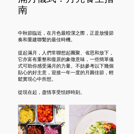
南
中秋節臨近，在月色最晈潔之際，正是放慢節
奏和重建聯繫的最佳時機。
提起滿月，人們常聯想起團聚、省思和放下，
它亦富有重整和復原的象徵意味，一些簡單儀
式可助你感受滿月的力量。不妨參考以下幾個
貼心的好主意，迎接一年一度的月圓佳節，輕
鬆實現心中所想。
從現在起，盡情享受恬靜時刻。