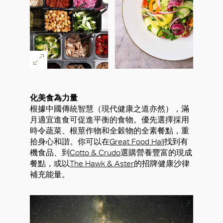
化美食為力量
根據中國傳統智慧（現代健康之道亦然），滿
月適宜進食可促進平衡的食物。優先選擇採用
時令蔬菜、根莖作物和全穀物的全素餐點，重
拾身心和諧。你可以在
Great Food Hall
找到有
機食品、到
Cotto & Crudo
選購營養豐富的現成
餐點，或以
The Hawk & Aster
的招牌健康沙律
補充能量。