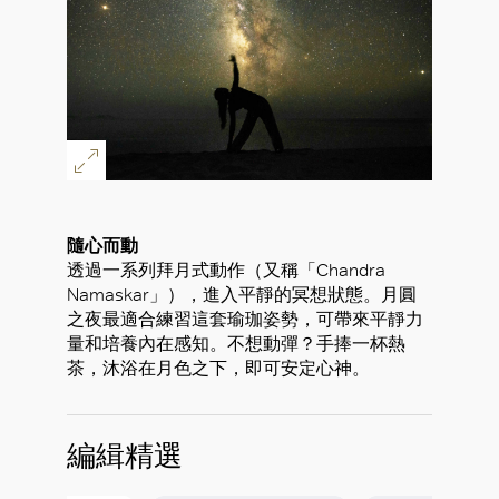
隨心而動
透過一系列拜月式動作（又稱「Chandra
Namaskar」），進入平靜的冥想狀態。月圓
之夜最適合練習這套瑜珈姿勢，可帶來平靜力
量和培養內在感知。不想動彈？手捧一杯熱
茶，沐浴在月色之下，即可安定心神。
編緝精選