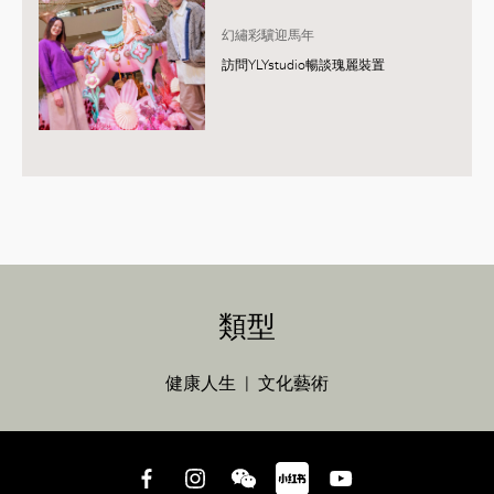
幻繡彩驥迎馬年
訪問YLYstudio暢談瑰麗裝置
類型
健康人生
文化藝術