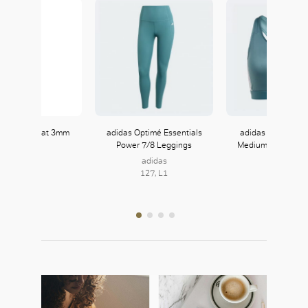
好
emon The Mat 3mm
adidas Optimé Essentials
adidas Powerreact
Power 7/8 Leggings
Medium-Support 3-
lululemon
Bra
118, L1
adidas
127, L1
adidas
127, L1