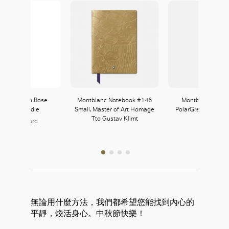
ital English Rose
Montblanc Notebook #146
Montblanc StarW
cented Candle
Small, Master of Art Homage
PolarGreen Preciou
Tto Gustav Klimt
Ballpoint
ane Crawford
126, L1
無論用什麼方法，我們都希望您能找到內心的
平靜，煥活身心。中秋節快樂！