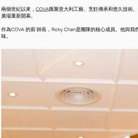
兩個世紀以來，
COVA
匯聚意大利工藝、烹飪傳承和悠久技術。
廣場重新開幕。
作為COVA 的廚 師長，Ricky Chan是團隊的核心成員。他
味。