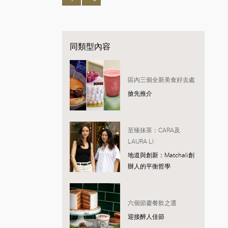
同類型內容
區內三個全新美食好去處
搶先推介
至臻抹茶：CARA及
LAURA LI
地道與創新：Matchali創
辦人的平衡哲學
六個節慶餐飲之選
迎接醉人佳節