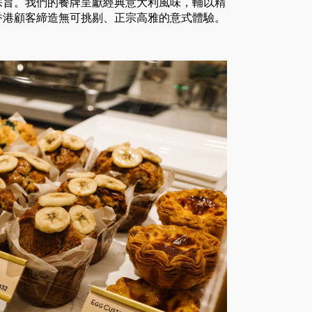
宗旨。我們的餐牌呈獻經典意大利風味，輔以精
香港顧客締造無可挑剔、正宗高雅的意式體驗。