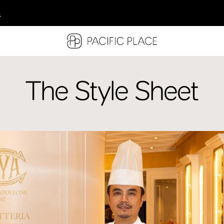
多
多
多
The Style Sheet