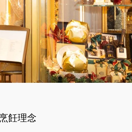
暢談烹飪理念