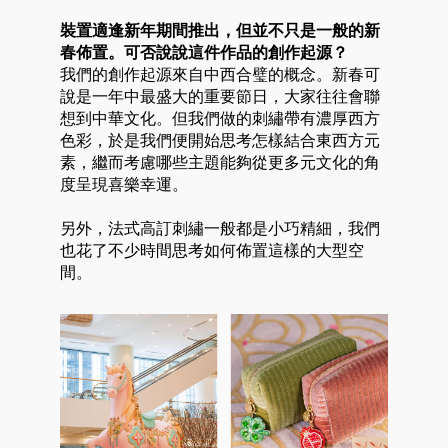
裝置適逢新年期間推出，但並不只是一般的新
春佈置。可否說說這件作品的創作起源？
我們的創作起源來自中西合璧的概念。新春可
說是一年中最盛大的重要節日，大家往往會聯
想到中華文化。但我們做的刺繡帶有濃厚西方
色彩，於是我們便開始思考怎樣結合東西方元
好
素，繼而考慮哪些主題能夠從更多元文化的角
度呈現喜樂幸運。
另外，法式高訂刺繡一般都是小巧精細，我們
也花了不少時間思考如何佈置這樣的大型空
間。