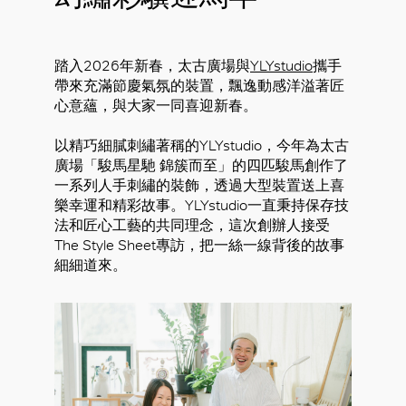
踏入2026年新春，太古廣場與
YLYstudio
攜手
帶來充滿節慶氣氛的裝置，飄逸動感洋溢著匠
心意蘊，與大家一同喜迎新春。
以精巧細膩刺繡著稱的YLYstudio，今年為太古
廣場「駿馬星馳 錦簇而至」的四匹駿馬創作了
一系列人手刺繡的裝飾，透過大型裝置送上喜
樂幸運和精彩故事。YLYstudio一直秉持保存技
法和匠心工藝的共同理念，這次創辦人接受
The Style Sheet專訪，把一絲一線背後的故事
細細道來。