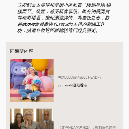
立即到太古廣場和星街小區欣賞「駿馬星馳 錦
簇而至」裝置，感受新春氣氛。尚有消費獎賞
等精彩禮遇，按此瀏覽詳情。為慶祝新春，歡
迎
above
會員參與YLYstudio主持的刺繡工作
坊，誠邀各位近距離體驗這門經典藝術。
同類型內容
專訪JUJU藝術家CJ HENDRY
juju world登陸香港
《穿PRADA的惡魔2》：復刻角色造型