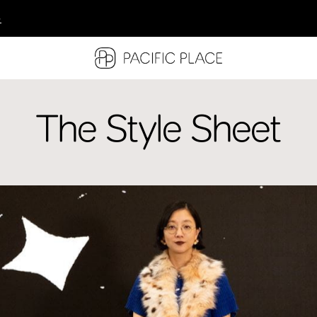
多
多
多
The Style Sheet