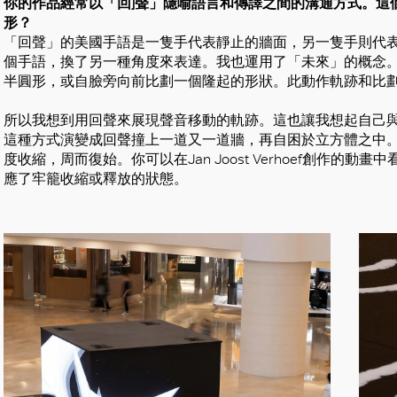
你的作品經常以「回]聲」隱喻語言和傳譯之間的溝通方式。這
形？
「回聲」的美國手語是一隻手代表靜止的牆面，另一隻手則代
個手語，換了另一種角度來表達。我也運用了「未來」的概念
半圓形，或自臉旁向前比劃一個隆起的形狀。此動作軌跡和比
所以我想到用回聲來展現聲音移動的軌跡。這也讓我想起自己
這種方式演變成回聲撞上一道又一道牆，再自困於立方體之中
度收縮，周而復始。你可以在Jan Joost Verhoef創作的動畫中
應了牢籠收縮或釋放的狀態。