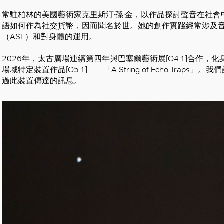
常駐柏林的美國藝術家克里斯汀·孫·金，以作品探討聲音在社
語如何作為社交貨幣，因而聞名於世。她的創作實踐經常涉及
（ASL）和對身體的運用。
2026年，太古廣場連續第四年與巴塞爾藝術展[O4.1]合作
場域特定裝置作品[O5.1]——「A String of Echo Tr
過此裝置傳達的訊息。