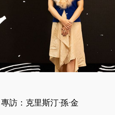
專訪：克里斯汀·孫·金