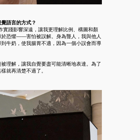
和視覺語言的方式？
作實踐影響深遠，讓我更理解比例、構圖和顏
源於恐懼——害怕被誤解。身為聾人，我與他人
得到牛奶，使我腸胃不適，因為一個小誤會而導
能被理解，讓我自覺要盡可能清晰地表達。為了
這樣就再清楚不過了。