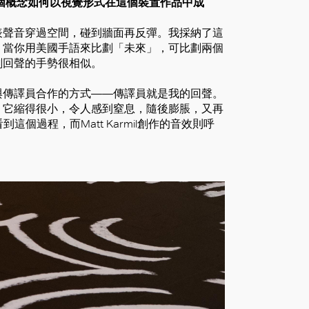
個概念如何以視覺形式在這個裝置作品中成
表聲音穿過空間，碰到牆面再反彈。我採納了這
。當你用美國手語來比劃「未來」，可比劃兩個
劃回聲的手勢很相似。
與傳譯員合作的方式——傳譯員就是我的回聲。
。它縮得很小，令人感到窒息，隨後膨脹，又再
看到這個過程，而Matt Karmil創作的音效則呼