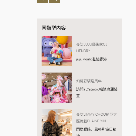
同類型內容
專訪JUJU藝術家CJ
HENDRY
juju world登陸香港
幻繡彩驥迎馬年
訪問YLYstudio暢談瑰麗裝
置
專訪JIMMY CHOO的亞太
區總裁ELAINE YIN
閃爍耀眼、風格和節日精