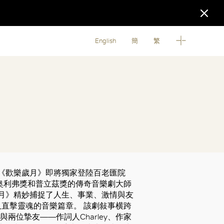
English
簡
繁
經典之作《歡樂歲月》即將獨家登陸百老匯院
奥利弗獎和普立茲獎的傳奇音樂劇大師
《歡樂歲月》精妙捕捉了人生、事業、激情與友
直擊靈魂的音樂篇章。 該劇敍事横跨
ard與兩位摯友——作詞人Charley、作家