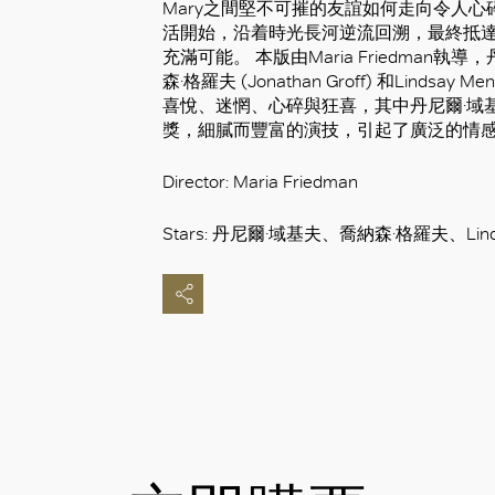
Mary之間堅不可摧的友誼如何走向令人
活開始，沿着時光長河逆流回溯，最終抵
充滿可能。 本版由Maria Friedman執導，丹尼
森·格羅夫 (Jonathan Groff) 和Lind
喜悅、迷惘、心碎與狂喜，其中丹尼爾·域
獎，細膩而豐富的演技，引起了廣泛的情
Director: Maria Friedman
Stars: 丹尼爾·域基夫、喬納森·格羅夫、Linds
好