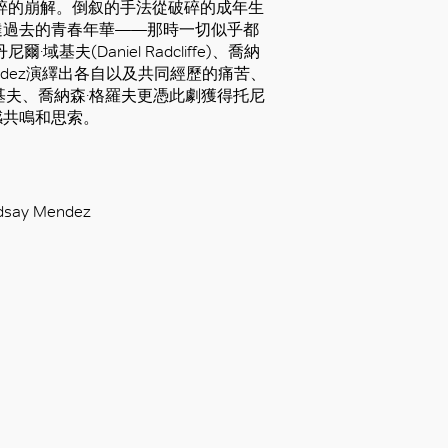
心碎的崩解。倒叙的手法從破碎的成年生
達過去的青春年華——那時一切似乎都
爾·域基夫(Daniel Radcliffe)、喬納
say Mendez演繹出各自以及共同經歷的痛苦、
基夫、喬納森·格羅夫更憑此劇獲得托尼
感共鳴和思索。
ay Mendez