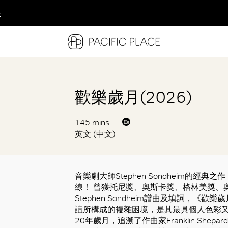
多
多
多
歡樂歲月(2026)
145 mins
英文 (中文)
音樂劇大師Stephen Sondheim的
線！ 曾獲托尼獎、奥斯卡獎、格林美獎、
Stephen Sondheim譜曲及填詞，
誼所構成的複雜困境，是其最具個人色彩又
20年歲月，追溯了作曲家Franklin Shep