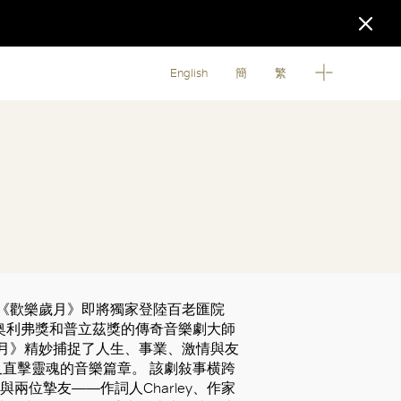
English
簡
繁
經典之作《歡樂歲月》即將獨家登陸百老匯院
奥利弗獎和普立茲獎的傳奇音樂劇大師
《歡樂歲月》精妙捕捉了人生、事業、激情與友
直擊靈魂的音樂篇章。 該劇敍事横跨
ard與兩位摯友——作詞人Charley、作家