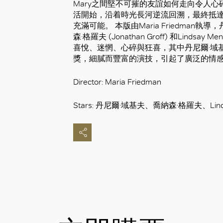
Mary之間堅不可摧的友誼如何走向令人
活開始，沿着時光長河逆流回溯，最終抵
充滿可能。 本版由Maria Friedman執導，丹尼
森·格羅夫 (Jonathan Groff) 和Lind
喜悅、迷惘、心碎與狂喜，其中丹尼爾·域
獎，細膩而豐富的演技，引起了廣泛的情
Director: Maria Friedman
Stars: 丹尼爾·域基夫、喬納森·格羅夫、Linds
好