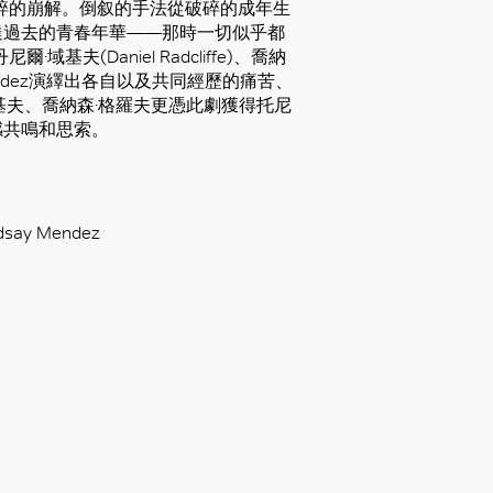
心碎的崩解。倒叙的手法從破碎的成年生
達過去的青春年華——那時一切似乎都
爾·域基夫(Daniel Radcliffe)、喬納
say Mendez演繹出各自以及共同經歷的痛苦、
基夫、喬納森·格羅夫更憑此劇獲得托尼
感共鳴和思索。
ay Mendez