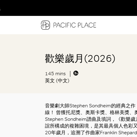
多
多
多
歡樂歲月(2026)
145 mins
英文 (中文)
音樂劇大師Stephen Sondheim的
線！ 曾獲托尼獎、奥斯卡獎、格林美獎、
Stephen Sondheim譜曲及填詞，
誼所構成的複雜困境，是其最具個人色彩又
20年歲月，追溯了作曲家Franklin Shep