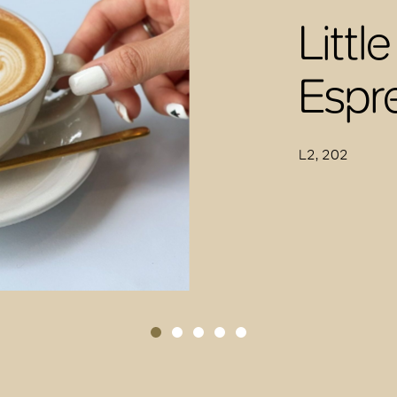
Littl
Espr
L2, 202