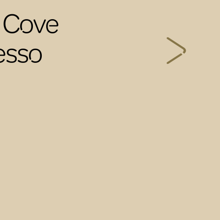
e Cove
esso