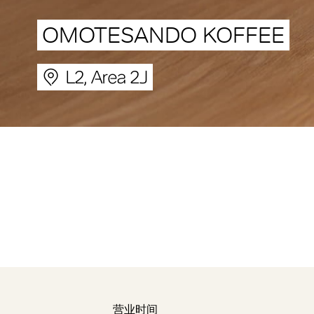
OMOTESANDO KOFFEE
L2, Area 2J
营业时间