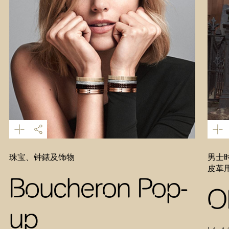
珠宝、钟錶及饰物
男士时
皮革
Boucheron Pop-
O
up