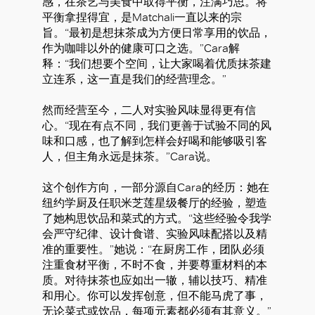
感，在茶艺与美食中取得平衡，注满巧思。将
平衡拿捏得宜，是Matchali一直以来的宗
旨。“最初是想抹茶成为方便日常享用的饮品，
作为咖啡以外的健康可口之选。”Cara解
释：“我们想要个空间，让大家喝着优质抹茶建
立连系，这一直是我们的经营理念。”
然而经营至今，二人对实验风味显得更有信
心。“现在有点不同，我们更善于试验不同的风
味和口感，也了解到怎样会好喝和能够吸引客
人，但主角永远是抹茶。”Cara说。
这个创作方向，一部分源自Cara的经历：她在
纽约学厨及任职米芝莲星级餐厅的经验，塑造
了她构思饮品和菜式的方式。“这些经验令我学
会严守纪律、设计食谱、实验风味配搭以及精
准的重要性。”她说：“在厨房工作，团队必须
注重食材平衡，不时不食，并要尊重材料的本
好
质。对待抹茶也应如出一辙，辅以技巧、精准
和用心。你可以发挥创意，但不能马虎了事，
无论菜式或饮品，每项元素都必须有其意义。”