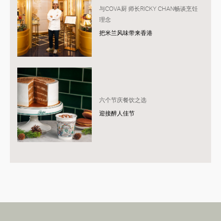
与COVA厨 师长RICKY CHAN畅谈烹饪
理念
把米兰风味带来香港
六个节庆餐饮之选
迎接醉人佳节