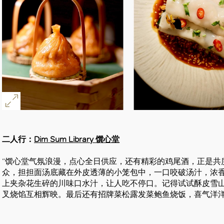
二人行：
Dim Sum Library 馔心堂
“馔心堂气氛浪漫，点心全日供应，还有精彩的鸡尾酒，正是共
众，担担面汤底藏在外皮透薄的小笼包中，一口咬破汤汁，浓
上夹杂花生碎的川味口水汁，让人吃不停口。记得试试酥皮雪
叉烧馅互相辉映。最后还有招牌菜松露发菜鲍鱼烧饭，喜气洋洋