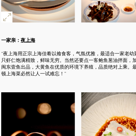
一家亲：
夜上海
“夜上海用正宗上海佳肴以飨食客，气氛优雅，最适合一家老幼
只虾仁饱满精致，鲜味无穷。当然还要点一客鲍鱼葱油拌面，
闽东壹鱼出品，大黄鱼在优质的环境下养殖，品质绝对上乘。
顿上海菜必然让人一试难忘！”
好