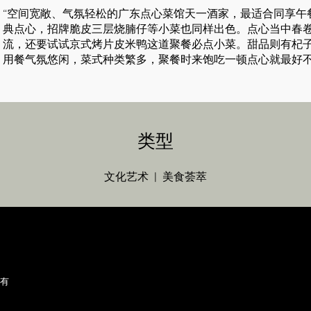
“空间宽敞、气氛轻松的广东点心菜馆天一酒家，最适合同享午
典点心，招牌脆皮三层烧腩仔等小菜也同样出色。点心当中春
流，还要试试京式烤片皮米鸭这道聚餐必点小菜。甜品则有杞
用餐气氛悠闲，菜式种类繁多，聚餐时来饱吃一顿点心就最好不
类型
文化艺术
美食荟萃
所有