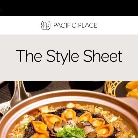
多
多
多
The Style Sheet