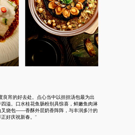
度良宵的好去处。点心当中以担担汤包最为出
香四溢。口水桂花鱼肠粉别具惊喜，鲜嫩鱼肉淋
山叉烧包——香酥外层奶香阵阵，与丰润多汁的
正好庆祝新春。”