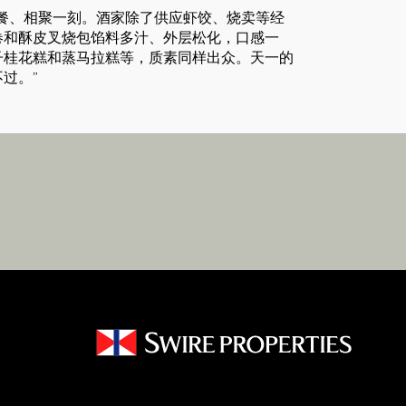
餐、相聚一刻。酒家除了供应虾饺、烧卖等经
卷和酥皮叉烧包馅料多汁、外层松化，口感一
子桂花糕和蒸马拉糕等，质素同样出众。天一的
过。”