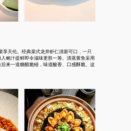
聚享天伦。经典菜式龙井虾仁清新可口，一只
加入鲍汁提鲜即令滋味更胜一筹。清蒸黄鱼采用
最后来一道糖醋脆鳝，味道酸香、口感酥脆。这